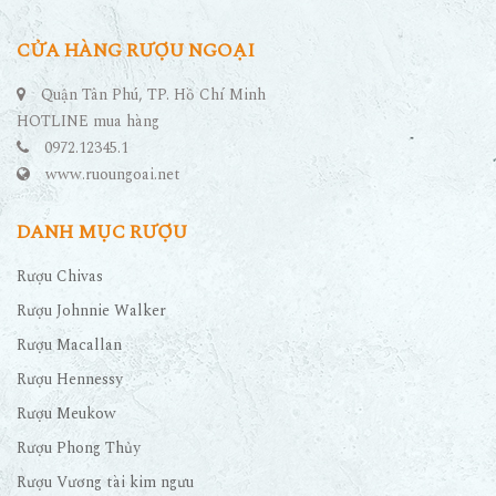
CỬA HÀNG RƯỢU NGOẠI
Quận Tân Phú, TP. Hồ Chí Minh
HOTLINE mua hàng
0972.12345.1
www.ruoungoai.net
DANH MỤC RƯỢU
Rượu Chivas
Rượu Johnnie Walker
Rượu Macallan
Rượu Hennessy
Rượu Meukow
Rượu Phong Thủy
Rượu Vương tài kim ngưu