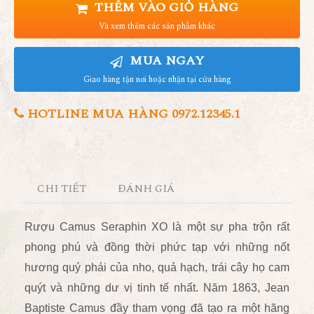
THÊM VÀO GIỎ HÀNG
Và xem thêm các sản phẩm khác
MUA NGAY
Giao hàng tận nơi hoặc nhận tại cửa hàng
HOTLINE MUA HÀNG 0972.12345.1
CHI TIẾT
ĐÁNH GIÁ
Rượu Camus Seraphi
n
XO là một sự pha trộn rất
phong phú và đồng thời phức tạp với những nốt
hương quý phái của nho, quả hạch, trái cây họ cam
quýt và những dư vị tinh tế nhất.
Năm 1863, Jean
Baptiste Camus đầy tham vọng đã tạo ra một hãng