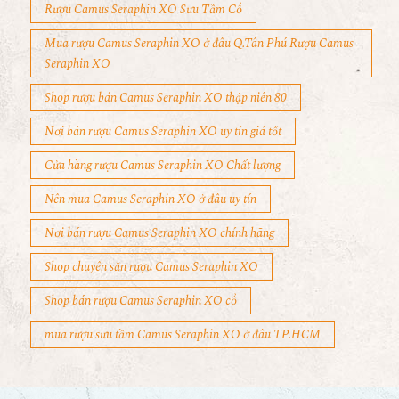
Rượu Camus Seraphin XO Sưu Tầm Cổ
Mua rượu Camus Seraphin XO ở đâu Q.Tân Phú Rượu Camus
Seraphin XO
Shop rượu bán Camus Seraphin XO thập niên 80
Nơi bán rượu Camus Seraphin XO uy tín giá tốt
Cửa hàng rượu Camus Seraphin XO Chất lượng
Nên mua Camus Seraphin XO ở đâu uy tín
Nơi bán rượu Camus Seraphin XO chính hãng
Shop chuyên săn rượu Camus Seraphin XO
Shop bán rượu Camus Seraphin XO cổ
mua rượu sưu tầm Camus Seraphin XO ở đâu TP.HCM