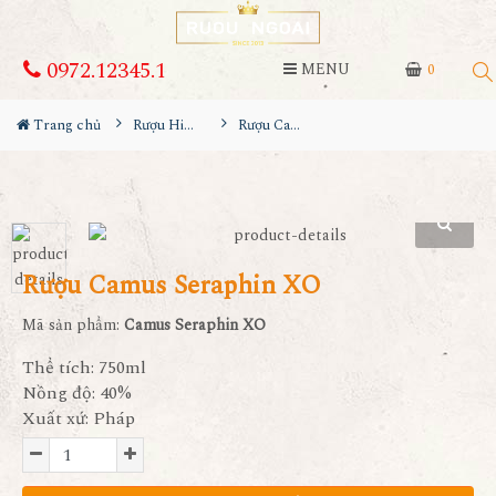
0972.12345.1
MENU
0
Trang chủ
Rượu Hiếm - Cũ
Rượu Camus Seraphin XO
Rượu Camus Seraphin XO
Mã sản phẩm:
Camus Seraphin XO
Thể tích: 750ml
Nồng độ: 40%
Xuất xứ: Pháp