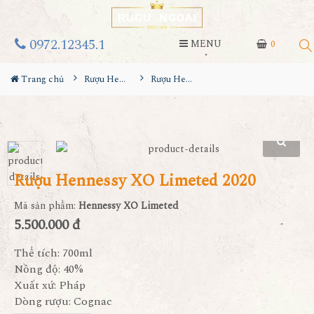
0972.12345.1
MENU
0
Trang chủ
Rượu Hennessy
Rượu Hennessy XO Limeted 2020
Rượu Hennessy XO Limeted 2020
Mã sản phẩm:
Hennessy XO Limeted
5.500.000 đ
Thể tích: 700ml
Nồng độ: 40%
Xuất xứ: Pháp
Dòng rượu: Cognac