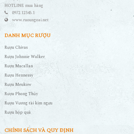
HOTLINE mua hàng
0972.12345.1
www.ruoungoai.net
DANH MỤC RƯỢU
Rượu Chivas
Rượu Johnnie Walker
Rượu Macallan
Rượu Hennessy
Rượu Meukow
Rượu Phong Thủy
Rượu Vương tài kim ngưu
Rượu hộp quà
CHÍNH SÁCH VÀ QUY ĐỊNH