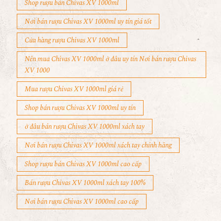
Shop rượu bán Chivas XV 1000ml
Nơi bán rượu Chivas XV 1000ml uy tín giá tốt
Cửa hàng rượu Chivas XV 1000ml
Nên mua Chivas XV 1000ml ở đâu uy tín Nơi bán rượu Chivas
XV 1000
Mua rượu Chivas XV 1000ml giá rẻ
Shop bán rượu Chivas XV 1000ml uy tín
ở đâu bán rượu Chivas XV 1000ml xách tay
Nơi bán rượu Chivas XV 1000ml xách tay chính hãng
Shop rượu bán Chivas XV 1000ml cao cấp
Bán rượu Chivas XV 1000ml xách tay 100%
Nơi bán rượu Chivas XV 1000ml cao cấp