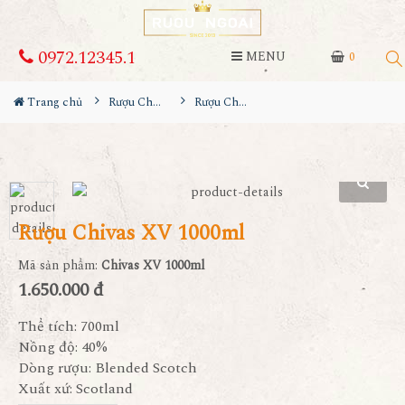
0972.12345.1
MENU
0
Trang chủ
Rượu Chivas
Rượu Chivas XV 1000ml
Rượu Chivas XV 1000ml
Mã sản phẩm:
Chivas XV 1000ml
1.650.000 đ
Thể tích: 700ml
Nồng độ: 40%
Dòng rượu: Blended Scotch
Xuất xứ: Scotland