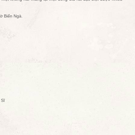
Bờ Biển Ngà.
 Sĩ