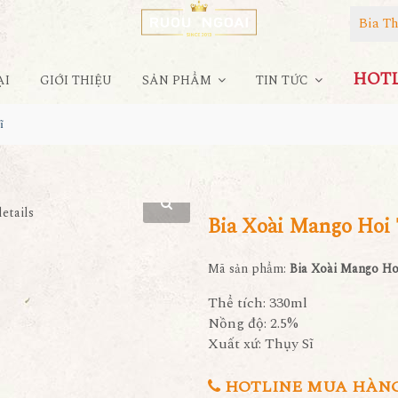
Bia Th
HOTLI
ẠI
GIỚI THIỆU
SẢN PHẨM
TIN TỨC
ĩ
Bia Xoài Mango Hoi 
Mã sản phẩm:
Bia Xoài Mango Ho
Thể tích: 330ml
Nồng độ: 2.5%
Xuất xứ: Thụy Sĩ
HOTLINE MUA HÀNG 0