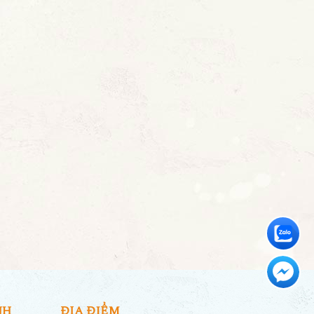
NH
ĐỊA ĐIỂM