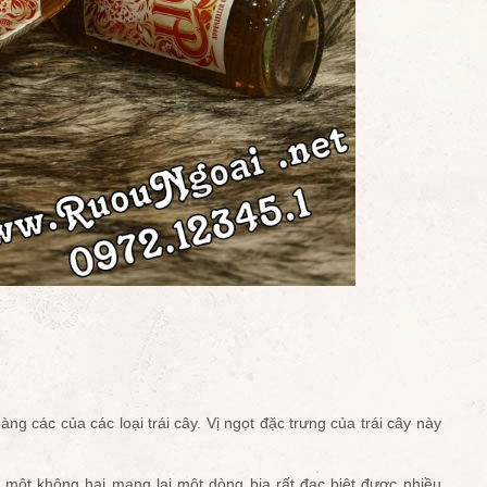
ng các của các loại trái cây. Vị ngọt đặc trưng của trái cây này
có một không hai mang lại một dòng bia rất đạc biệt được nhiều