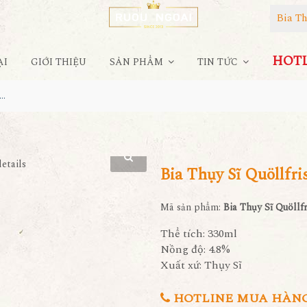
Bia Th
HOTLI
ẠI
GIỚI THIỆU
SẢN PHẨM
TIN TỨC
Thụy Sĩ Quöllfrisch Brandlöscher
Bia Thụy Sĩ Quöllfr
Mã sản phẩm:
Bia Thụy Sĩ Quöllf
Thể tích: 330ml
Nồng độ: 4.8%
Xuất xứ: Thụy Sĩ
HOTLINE MUA HÀNG 0