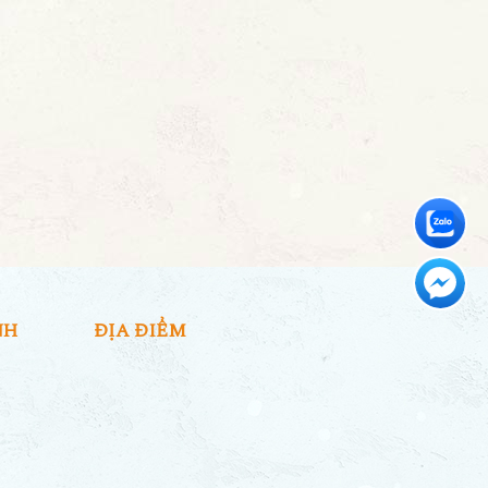
NH
ĐỊA ĐIỂM