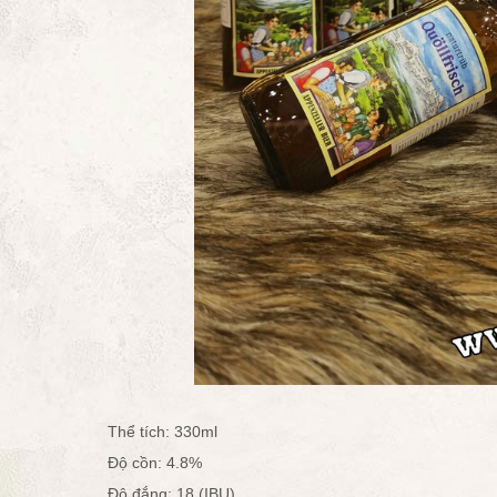
Thể tích: 330ml
Độ cồn: 4.8%
Độ đắng: 18 (IBU)