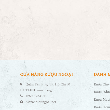
CỬA HÀNG RƯỢU NGOẠI
DANH 
Quận Tân Phú, TP. Hồ Chí Minh
Rượu Chiv
HOTLINE mua hàng
Rượu John
0972.12345.1
Rượu Maca
www.ruoungoai.net
Rượu Hen