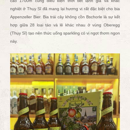
cao 1700m cùng điều kiện thời tiết lạnh giá và khắc
nghiệt ở Thụy Sĩ đã mang lại hương vị rất đặc biệt cho bia
Appenzeller Bier. Bia trái cây không cồn Bschorle là sự kết
hợp giữa 28 loại táo và lê khác nhau ở vùng Oberegg
(Thụy Sĩ) tạo nên thức uống sparkling có vị ngọt thơm ngon
này.