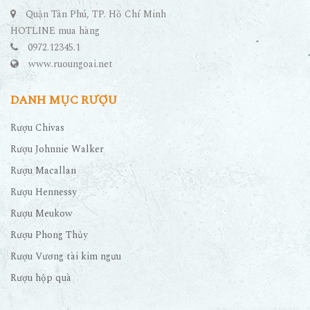
CỬA HÀNG RƯỢU NGOẠI
Quận Tân Phú, TP. Hồ Chí Minh
HOTLINE mua hàng
0972.12345.1
www.ruoungoai.net
DANH MỤC RƯỢU
Rượu Chivas
Rượu Johnnie Walker
Rượu Macallan
Rượu Hennessy
Rượu Meukow
Rượu Phong Thủy
Rượu Vương tài kim ngưu
Rượu hộp quà