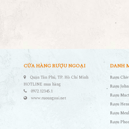
CỬA HÀNG RƯỢU NGOẠI
DANH 
Quận Tân Phú, TP. Hồ Chí Minh
Rượu Chiv
HOTLINE mua hàng
Rượu John
0972.12345.1
Rượu Maca
www.ruoungoai.net
Rượu Hen
Rượu Meu
Rượu Pho