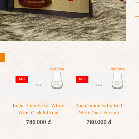
Mới
Mới
Rượu Tamnavulin White
Rượu Tamnavulin Red
Wine Cask Edition
Wine Cask Edition
780.000 đ
780.000 đ