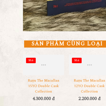
SẢN PHẨM CÙNG LOẠI
Mới
Mới
Rượu The Macallan
Rượu The Macallan
15YO Double Cask
12YO Double Cask
Collection
Collection
4.300.000 đ
2.200.000 đ