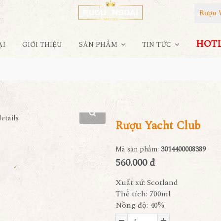
Rượu 
HOTLI
ẠI
GIỚI THIỆU
SẢN PHẨM
TIN TỨC
Rượu Yacht Club
Mã sản phẩm:
3014400008389
560.000 đ
Xuất xứ: Scotland
Thể tích: 700ml
Nồng độ: 40%