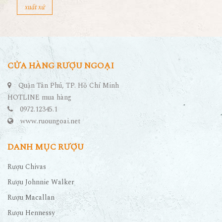
xuất xứ
CỬA HÀNG RƯỢU NGOẠI
Quận Tân Phú, TP. Hồ Chí Minh
HOTLINE mua hàng
0972.12345.1
www.ruoungoai.net
DANH MỤC RƯỢU
Rượu Chivas
Rượu Johnnie Walker
Rượu Macallan
Rượu Hennessy