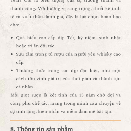
Years Old
là biểu tượng của
sự trưởng thành và
thành công
. Với hương vị sang trọng, thiết kế tinh
tế và xuất thân danh giá, đây là lựa chọn hoàn hảo
cho:
Quà biếu cao cấp dịp Tết, kỷ niệm, sinh nhật
hoặc tri ân đối tác.
Sưu tầm trong tủ rượu của người yêu whisky cao
cấp.
Thưởng thức trong các dịp đặc biệt
, như một
cách tôn vinh giá trị của thời gian và thành tựu
cá nhân.
Mỗi giọt rượu là kết tinh của
15 năm chờ đợi và
công phu chế tác
, mang trong mình câu chuyện về
sự tĩnh lặng, kiên nhẫn và niềm đam mê bất tận
.
8. Thông tin sản phẩm