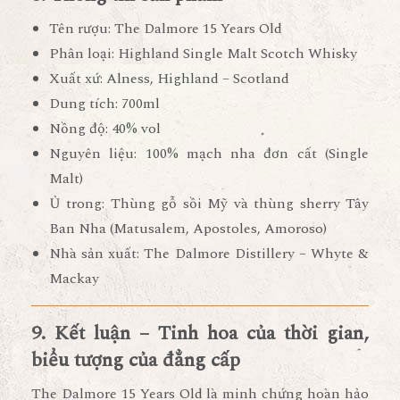
Tên rượu:
The Dalmore 15 Years Old
Phân loại:
Highland Single Malt Scotch Whisky
Xuất xứ:
Alness, Highland – Scotland
Dung tích:
700ml
Nồng độ:
40% vol
Nguyên liệu:
100% mạch nha đơn cất (Single
Malt)
Ủ trong:
Thùng gỗ sồi Mỹ và thùng sherry Tây
Ban Nha (Matusalem, Apostoles, Amoroso)
Nhà sản xuất:
The Dalmore Distillery – Whyte &
Mackay
9. Kết luận – Tinh hoa của thời gian,
biểu tượng của đẳng cấp
The Dalmore 15 Years Old
là minh chứng hoàn hảo