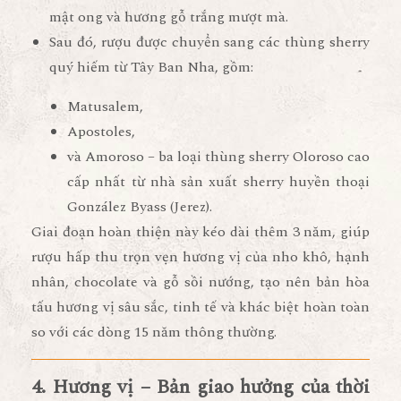
mật ong và hương gỗ trắng mượt mà.
Sau đó, rượu được
chuyển sang các thùng sherry
quý hiếm từ Tây Ban Nha
, gồm:
Matusalem
,
Apostoles
,
và
Amoroso
– ba loại thùng sherry Oloroso cao
cấp nhất từ nhà sản xuất sherry huyền thoại
González Byass
(Jerez).
Giai đoạn hoàn thiện này kéo dài thêm
3 năm
, giúp
rượu hấp thu trọn vẹn hương vị của nho khô, hạnh
nhân, chocolate và gỗ sồi nướng, tạo nên
bản hòa
tấu hương vị sâu sắc, tinh tế và khác biệt hoàn toàn
so với các dòng 15 năm thông thường.
4. Hương vị – Bản giao hưởng của thời