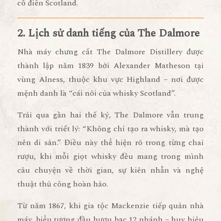
cổ điển Scotland.
2. Lịch sử danh tiếng của The Dalmore
Nhà máy chưng cất
The Dalmore Distillery
được
thành lập năm
1839
bởi
Alexander Matheson
tại
vùng Alness, thuộc khu vực Highland – nơi được
mệnh danh là “cái nôi của whisky Scotland”.
Trải qua gần hai thế kỷ, The Dalmore vẫn trung
thành với triết lý:
“Không chỉ tạo ra whisky, mà tạo
nên di sản.”
Điều này thể hiện rõ trong từng chai
rượu, khi mỗi giọt whisky đều mang trong mình
câu chuyện về
thời gian, sự kiên nhẫn và nghệ
thuật thủ công hoàn hảo
.
Từ năm 1867, khi
gia tộc Mackenzie
tiếp quản nhà
máy, biểu tượng
đầu hươu bạc 12 nhánh
– huy hiệu