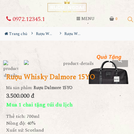
0972.12345.1
MENU
0
Trang chủ
Rượu Whisky
Rượu Whisky Dalmore 15YO
Rượu Whisky Dalmore 15YO
Mã sản phẩm:
Rượu Dalmore 15YO
3.500.000 đ
Mua 1 chai tặng túi du lịch
Thể tích: 700ml
Nồng độ: 40%
Xuất xứ: Scotland