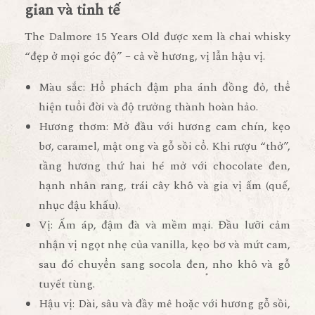
gian và tinh tế
The Dalmore 15 Years Old
được xem là chai whisky
“đẹp ở mọi góc độ” – cả về hương, vị lẫn hậu vị.
Màu sắc:
Hổ phách đậm pha ánh đồng đỏ, thể
hiện tuổi đời và độ trưởng thành hoàn hảo.
Hương thơm:
Mở đầu với hương
cam chín, kẹo
bơ, caramel, mật ong và gỗ sồi cổ
. Khi rượu “thở”,
tầng hương thứ hai hé mở với
chocolate đen,
hạnh nhân rang, trái cây khô và gia vị ấm (quế,
nhục đậu khấu)
.
Vị:
Ấm áp, đậm đà và mềm mại. Đầu lưỡi cảm
nhận vị ngọt nhẹ của
vanilla, kẹo bơ và mứt cam
,
sau đó chuyển sang
socola đen, nho khô và gỗ
tuyết tùng
.
Hậu vị:
Dài, sâu và đầy mê hoặc với hương
gỗ sồi,