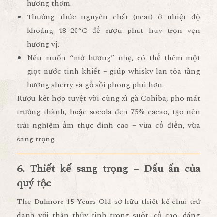
hương thơm.
Thưởng thức nguyên chất (neat)
ở nhiệt độ
khoảng
18–20°C
để rượu phát huy trọn vẹn
hương vị.
Nếu muốn “mở hương” nhẹ, có thể thêm
một
giọt nước tinh khiết
– giúp whisky lan tỏa tầng
hương sherry và gỗ sồi phong phú hơn.
Rượu kết hợp tuyệt vời cùng
xì gà Cohiba
,
pho mát
trưởng thành
, hoặc
socola đen 75% cacao
, tạo nên
trải nghiệm ẩm thực đỉnh cao – vừa cổ điển, vừa
sang trọng.
6. Thiết kế sang trọng – Dấu ấn của
quý tộc
The Dalmore 15 Years Old
sở hữu thiết kế chai trứ
danh với
thân thủy tinh trong suốt, cổ cao, dáng