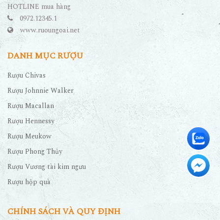
HOTLINE mua hàng
0972.12345.1
www.ruoungoai.net
DANH MỤC RƯỢU
Rượu Chivas
Rượu Johnnie Walker
Rượu Macallan
Rượu Hennessy
Rượu Meukow
Rượu Phong Thủy
Rượu Vương tài kim ngưu
Rượu hộp quà
CHÍNH SÁCH VÀ QUY ĐỊNH