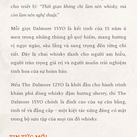
cho triết lý:
“Thời gian không chỉ làm nên whisky, mà
còn làm nên nghệ thuật.”
Mỗi giọt Dalmore 15YO là kết tinh của
15 năm ủ
men trong những thùng gỗ quý hiếm
, mang hương
vị ngọt ngào, sâu lắng và sang trọng đến từng chi
tiết. Đây là chai whisky dành cho
người am hiểu,
người trân trọng giá trị và người muốn trải nghiệm
tinh hoa của sự hoàn hảo.
Nếu
The Dalmore 12YO
là khởi đầu cho hành trình
khám phá dòng whisky đậm hương sherry, thì
The
Dalmore 15YO
chính là
đỉnh cao của sự cân bằng,
tinh tế và đẳng cấp
– một kiệt tác xứng đáng có mặt
trong bộ sưu tập của mọi tín đồ whisky.