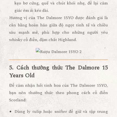
kẹo bơ cứng, quế và chút khói nhẹ
, để lại cảm
giác êm ái kéo dài.
Hương vị của The Dalmore 15YO được đánh giá là
cân bằng hoàn hảo giữa độ ngọt tinh tế và chiều
sâu mạnh mẽ
, phù hợp cho những người yêu
whisky cổ điển, đậm chất Highland.
5. Cách thưởng thức The Dalmore 15
Years Old
Để cảm nhận hết tinh hoa của
The Dalmore 15YO
,
bạn nên thưởng thức theo phong cách cổ điển
Scotland:
Dùng ly tulip hoặc snifter
để giữ và tập trung