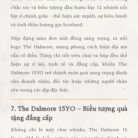
chắc tay
và biểu tượng
đầu hươu bạc 12 nhánh
nổi
bật ở chính giữa – thể hiện sức mạnh, sự kiêu hãnh
và tinh thần hoàng gia Scotland.
Hộp đựng màu
đen ánh đồng sang trọng
, in nổi
logo The Dalmore, mang phong cách hiện đại mà
vẫn cổ điển. Từng chi tiết trên chai và hộp đều thể
hiện
sự tỉ mỉ, tinh tế và đẳng cấp
, khiến The
Dalmore 15YO trở thành
món quà sang trọng dành
cho doanh nhân, đối tác hoặc những người thân
yêu trong các dịp đặc biệt
.
7. The Dalmore 15YO – Biểu tượng quà
tặng đẳng cấp
Không chỉ là một chai whisky,
The Dalmore 15