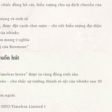
 chiếc
đồng hồ cát
, biểu tượng cho sự dịch chuyển của
rọng và tinh tế.
t
, được đặt cạnh chai rượu – chi tiết biểu tượng đại diện
của whisky.
òn mang ý nghĩa:
ị của Bowmore.”
cuốn hút
meless Series” được in vàng đồng tinh xảo.
ẻo – cho thấy sự trưởng thành rõ rệt của whisky sau 33
ra ngoài.