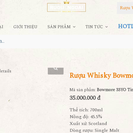
Rượu 
HOTLI
ẠI
GIỚI THIỆU
SẢN PHẨM
TIN TỨC
Rượu Whisky Bowmore 33YO Timeless Limited
Rượu Whisky Bowmo
Mã sản phẩm:
Bowmore 33YO Tim
35.000.000 đ
Thể tích: 700ml
Nồng độ: 45.5%
Xuất xứ: Scotland
Dòng rượu: Single Malt