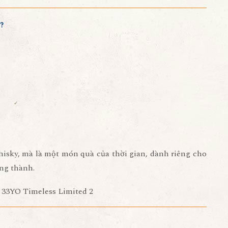
c?
isky, mà là
một món quà của thời gian
, dành riêng cho
ởng thành.