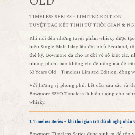
OLD
TIMELESS SERIES – LIMITED EDITION
TUYỆT TÁC KẾT TINH TỪ THỜI GIAN & NG
Khi nói đến những tuyệt phẩm whisky được tạo
hiệu Single Malt Islay lâu đời nhất Scotland, t
thế kỷ, Bowmore đã cho ra đời vô số kiệt tác, 
những phiên bản không chỉ để uống mà để trân
33 Years Old – Timeless Limited Edition
, dòng w
Với hương vị phong phú, kết cấu sâu sắc và th
Bowmore 33YO Timeless là biểu tượng cho sự tr
whisky.
1. Timeless Series – khi thời gian trở thành nghệ nhân v
Bowmore Timeless Series được sinh ra để tôn 