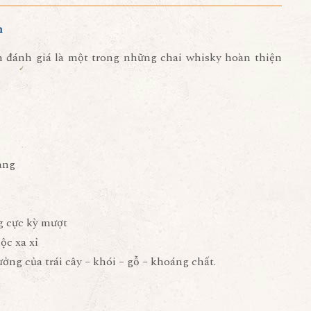
m
đánh giá là một trong những chai whisky hoàn thiện
àng
g cực kỳ mượt
ộc xa xỉ
ng của trái cây – khói – gỗ – khoáng chất.