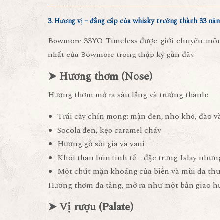
3. Hương vị – đẳng cấp của whisky trưởng thành 33 nă
Bowmore 33YO Timeless được giới chuyên môn 
nhất của Bowmore trong thập kỷ gần đây.
➤ Hương thơm (Nose)
Hương thơm mở ra sâu lắng và trưởng thành:
Trái cây chín mọng: mận đen, nho khô, đào v
Socola đen, kẹo caramel cháy
Hương gỗ sồi già và vani
Khói than bùn tinh tế – đặc trưng Islay nhưn
Một chút mặn khoáng của biển và mùi da thu
Hương thơm đa tầng, mở ra như một bản giao hưở
➤ Vị rượu (Palate)