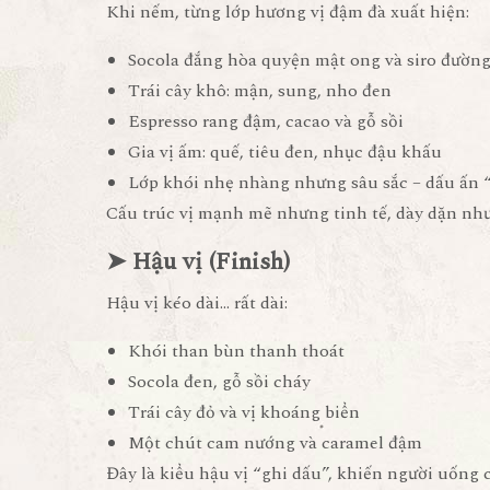
Khi nếm, từng lớp hương vị đậm đà xuất hiện:
Socola đắng hòa quyện mật ong và siro đườn
Trái cây khô: mận, sung, nho đen
Espresso rang đậm, cacao và gỗ sồi
Gia vị ấm: quế, tiêu đen, nhục đậu khấu
Lớp khói nhẹ nhàng nhưng sâu sắc – dấu ấn 
Cấu trúc vị mạnh mẽ nhưng tinh tế, dày dặn như
➤ Hậu vị (Finish)
Hậu vị kéo dài… rất dài:
Khói than bùn thanh thoát
Socola đen, gỗ sồi cháy
Trái cây đỏ và vị khoáng biển
Một chút cam nướng và caramel đậm
Đây là kiểu hậu vị “ghi dấu”, khiến người uống