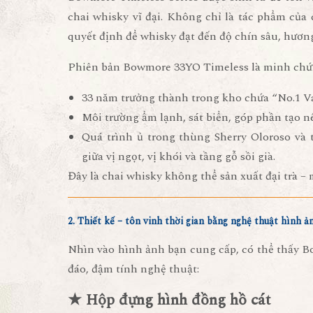
chai whisky vĩ đại. Không chỉ là tác phẩm của
quyết định để whisky đạt đến
độ chín sâu, hươn
Phiên bản Bowmore 33YO Timeless là minh chứn
33 năm trưởng thành trong kho chứa “No.1 Vau
Môi trường ẩm lạnh, sát biển, góp phần tạo n
Quá trình ủ trong
thùng Sherry Oloroso và
giữa vị ngọt, vị khói và tầng gỗ sồi già.
Đây là chai whisky không thể sản xuất đại trà – 
2. Thiết kế – tôn vinh thời gian bằng nghệ thuật hình ả
Nhìn vào hình ảnh bạn cung cấp, có thể thấy 
đáo, đậm tính nghệ thuật:
★ Hộp đựng hình đồng hồ cát