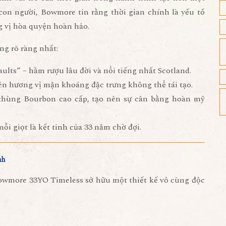
 con người, Bowmore tin rằng thời gian chính là yếu tố
g vị hòa quyện hoàn hảo
.
g rõ ràng nhất:
lts” – hầm rượu lâu đời và nổi tiếng nhất Scotland.
ên hương vị mặn khoáng đặc trưng không thể tái tạo.
 thùng Bourbon cao cấp
, tạo nên sự cân bằng hoàn mỹ
mỗi giọt là kết tinh của
33 năm chờ đợi
.
nh
Bowmore 33YO Timeless sở hữu một thiết kế vô cùng độc