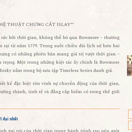
HỆ THUẬT CHƯNG CẤT ISLAY**
 tác bởi thời gian, không thể bỏ qua Bowmore – thương
ồn tại từ năm 1779. Trong suốt chiều dài lịch sử hơn hai
nhưng có những phiên bản mang giá trị vượt thời gian –
 trọng. Một trong những kiệt tác ấy chính là
Bowmore
hisky nằm trong bộ sưu tập Timeless Series danh giá.
iết kế đặc biệt tôn vinh sự chuyển động của thời gian,
ưởng thành, tinh tế và đẳng cấp hiếm có trong thế giới
ĩ đại nhất
vinh
vai trò của thời gian
trong hành trình tạo nên một