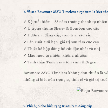
4. Vì sao Bowmore 33YO Timeless được xem là kiệt tá
✔
Độ tuổi hiếm – 33 năm trưởng thành tự nhiên
✔
Ủ trong thùng Sherry & Bourbon cao cấp
✔
Hương vị đẳng cấp, tròn trịa, sâu sắc
✔
Sản xuất giới hạn, giá trị sưu tầm cực cao
✔
Thiết kế hộp đồng hồ cát độc nhất vô nhị
✔
Màu rượu tự nhiên, không nhuộm
✔
Tinh thần Timeless – tôn vinh thời gian
Bowmore 33YO Timeless không đơn thuần là wh
những ai biết trân trọng sự tinh tế và giá trị trư
5. Phù hợp cho biếu tặng & sưu tầm đẳng cấp