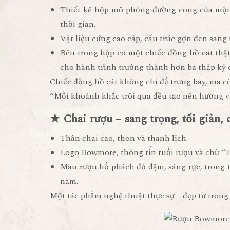
Thiết kế hộp mô phỏng đường cong của một
thời gian.
Vật liệu cứng cao cấp, cấu trúc gợn đen sang t
Bên trong hộp có
một chiếc đồng hồ cát thậ
cho hành trình trưởng thành hơn ba thập kỷ 
Chiếc đồng hồ cát không chỉ để trưng bày, mà c
“Mỗi khoảnh khắc trôi qua đều tạo nên hương v
★ Chai rượu – sang trọng, tối giản, 
Thân chai cao, thon và thanh lịch.
Logo Bowmore, thông tin tuổi rượu và chữ “Ti
Màu rượu hổ phách đỏ đậm, sáng rực, trong tr
năm.
Một tác phẩm nghệ thuật thực sự – đẹp từ trong 