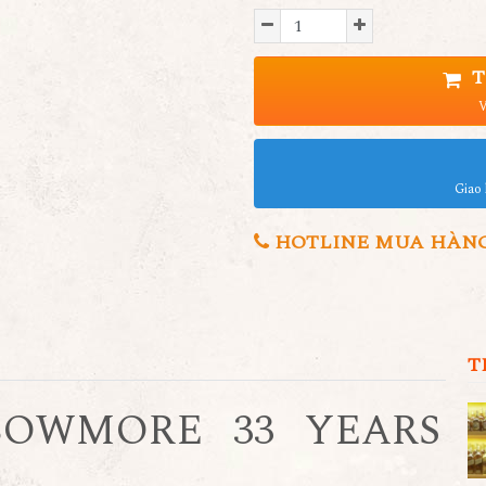
T
V
Giao 
HOTLINE MUA HÀNG 0
T
BOWMORE 33 YEARS