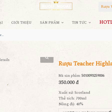
Rượu 
HOTLI
ẠI
GIỚI THIỆU
SẢN PHẨM
TIN TỨC
Rượu Teacher Highland Cream
Rượu Teacher Highl
Mã sản phẩm:
5010093259006
350.000 đ
Xuất xứ: Scotland
Thể tích: 700ml
Nồng độ: 40%