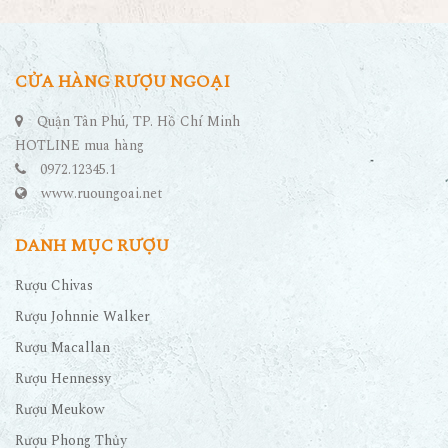
CỬA HÀNG RƯỢU NGOẠI
Quận Tân Phú, TP. Hồ Chí Minh
HOTLINE mua hàng
0972.12345.1
www.ruoungoai.net
DANH MỤC RƯỢU
Rượu Chivas
Rượu Johnnie Walker
Rượu Macallan
Rượu Hennessy
Rượu Meukow
Rượu Phong Thủy