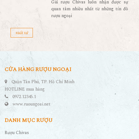
rượu ngoại
xuất xứ
CỬA HÀNG RƯỢU NGOẠI
Quận Tân Phú, TP. Hồ Chí Minh
HOTLINE mua hàng
0972.12345.1
www.ruoungoai.net
DANH MỤC RƯỢU
Rượu Chivas
Rượu Johnnie Walker