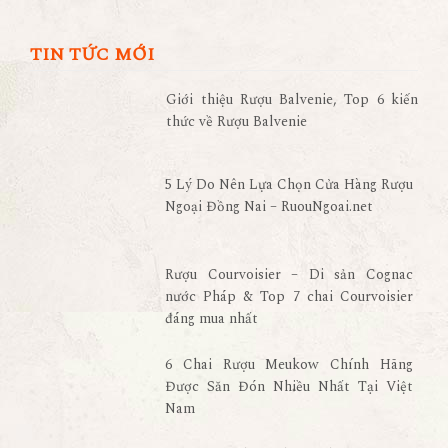
TIN TỨC MỚI
Giới thiệu Rượu Balvenie, Top 6 kiến
thức về Rượu Balvenie
5 Lý Do Nên Lựa Chọn Cửa Hàng Rượu
Ngoại Đồng Nai – RuouNgoai.net
Rượu Courvoisier – Di sản Cognac
nước Pháp & Top 7 chai Courvoisier
đáng mua nhất
6 Chai Rượu Meukow Chính Hãng
Được Săn Đón Nhiều Nhất Tại Việt
Nam
Giá rượu Chivas luôn nhận được sự
quan tâm nhiều nhất từ những tín đồ