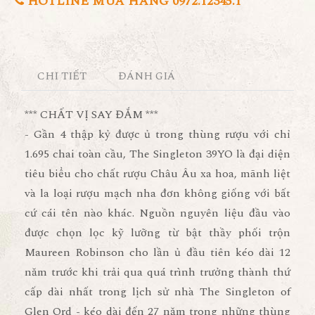
HOTLINE MUA HÀNG 0972.12345.1
CHI TIẾT
ĐÁNH GIÁ
*** CHẤT VỊ SAY ĐẮM ***
- Gần 4 thập kỷ được ủ trong thùng rượu với chỉ
1.695 chai toàn cầu, The Singleton 39YO là đại diện
tiêu biểu cho chất rượu Châu Âu xa hoa, mãnh liệt
và la loại rượu mạch nha đơn không giống với bất
cứ cái tên nào khác. Nguồn nguyên liệu đầu vào
được chọn lọc kỹ lưỡng từ bật thầy phối trộn
Maureen Robinson cho lần ủ đầu tiên kéo dài 12
năm trước khi trải qua quá trình trưởng thành thứ
cấp dài nhất trong lịch sử nhà The Singleton of
Glen Ord - kéo dài đến 27 năm trong những thùng