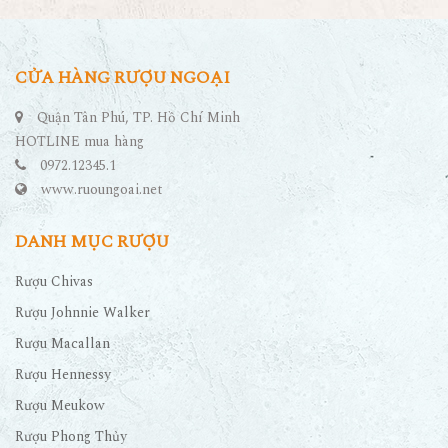
CỬA HÀNG RƯỢU NGOẠI
Quận Tân Phú, TP. Hồ Chí Minh
HOTLINE mua hàng
0972.12345.1
www.ruoungoai.net
DANH MỤC RƯỢU
Rượu Chivas
Rượu Johnnie Walker
Rượu Macallan
Rượu Hennessy
Rượu Meukow
Rượu Phong Thủy