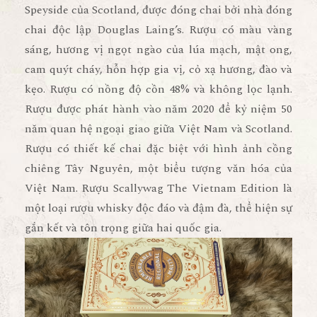
Speyside của Scotland, được đóng chai bởi nhà đóng
chai độc lập Douglas Laing’s. Rượu có màu vàng
sáng, hương vị ngọt ngào của lúa mạch, mật ong,
cam quýt cháy, hỗn hợp gia vị, cỏ xạ hương, đào và
kẹo. Rượu có nồng độ cồn 48% và không lọc lạnh.
Rượu được phát hành vào năm 2020 để kỷ niệm 50
năm quan hệ ngoại giao giữa Việt Nam và Scotland.
Rượu có thiết kế chai đặc biệt với hình ảnh cồng
chiêng Tây Nguyên, một biểu tượng văn hóa của
Việt Nam. Rượu Scallywag The Vietnam Edition là
một loại rượu whisky độc đáo và đậm đà, thể hiện sự
gắn kết và tôn trọng giữa hai quốc gia.