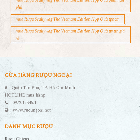
mua Rượu Scallywag The Vietnam Edition Hộp Quà quận tân
phú
mua Rượu Scallywag The Vietnam Edition Hộp Quà tphcm
mua Rượu Scallywag The Vietnam Edition Hộp Quà uy tín giá
rẻ
CỬA HÀNG RƯỢU NGOẠI
Quận Tân Phú, TP. Hồ Chí Minh
HOTLINE mua hàng
0972.12345.1
www.ruoungoai.net
DANH MỤC RƯỢU
Rượu Chivas