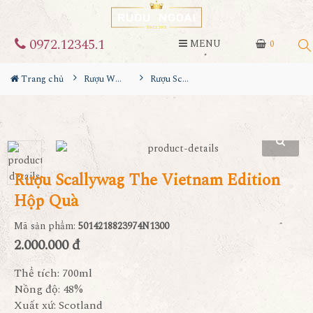
0972.12345.1
MENU
0
Trang chủ
Rượu Whisky
Rượu Scallywag The Vietnam Edition Hộp Quà
Rượu Scallywag The Vietnam Edition
Hộp Quà
Mã sản phẩm:
5014218823974N1300
2.000.000 đ
Thể tích: 700ml
Nồng độ: 48%
Xuất xứ: Scotland