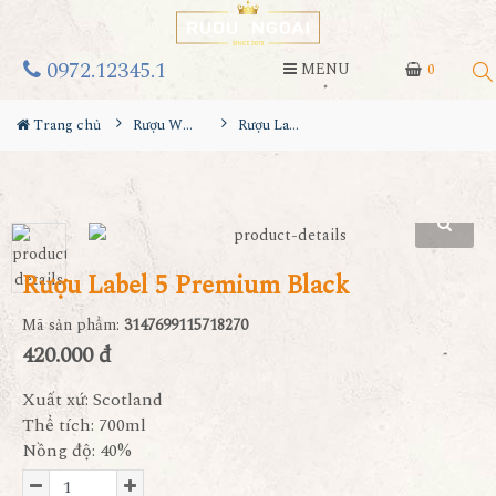
0972.12345.1
MENU
0
Trang chủ
Rượu Whisky
Rượu Label 5 Premium Black
Rượu Label 5 Premium Black
Mã sản phẩm:
3147699115718270
420.000 đ
Xuất xứ: Scotland
Thể tích: 700ml
Nồng độ: 40%