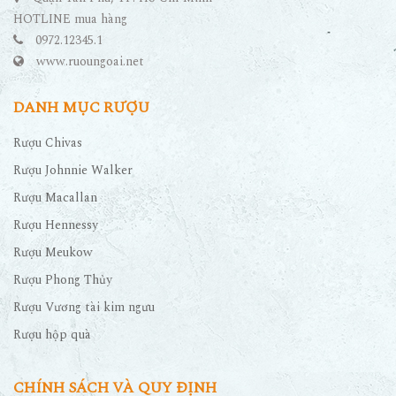
HOTLINE mua hàng
0972.12345.1
www.ruoungoai.net
DANH MỤC RƯỢU
Rượu Chivas
Rượu Johnnie Walker
Rượu Macallan
Rượu Hennessy
Rượu Meukow
Rượu Phong Thủy
Rượu Vương tài kim ngưu
Rượu hộp quà
CHÍNH SÁCH VÀ QUY ĐỊNH