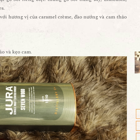
es.
ay với hương vị của caramel crème, đào nướng và cam thảo
ảo và kẹo cam.