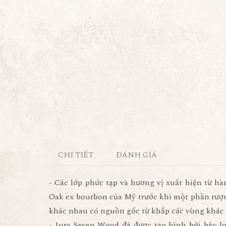
CHI TIẾT
ĐÁNH GIÁ
- Các lớp phức tạp và hương vị xuất hiện từ h
Oak ex bourbon của Mỹ trước khi một phần rượ
khác nhau có nguồn gốc từ khắp các vùng khác
- Jura Seven Wood đã được tạo hình bởi bảy lo