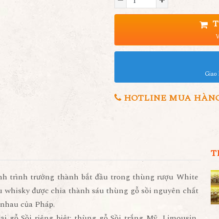
T
V
Giao 
HOTLINE MUA HÀNG 0
T
ành trình trưởng thành bắt đầu trong thùng rượu White
u whisky được chia thành sáu thùng gỗ sồi nguyên chất
 nhau của Pháp.
ại gỗ Sồi riêng biệt: thùng gỗ Sồi trắng Mỹ, Limousin,