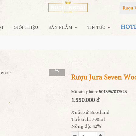
Rượu 
HOTLI
ẠI
GIỚI THIỆU
SẢN PHẨM
TIN TỨC
Rượu Jura Seven Wo
Mã sản phẩm:
5013967012523
1.550.000 đ
Xuất xứ: Scotland
Thể tích: 700ml
Nồng độ: 42%