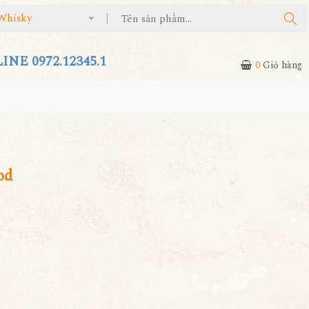
Whisky
NE 0972.12345.1
0
Giỏ hàng
od