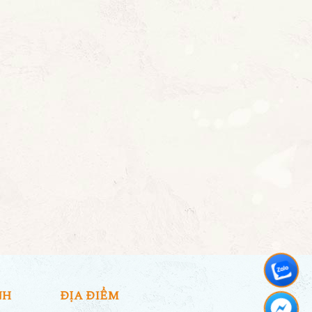
NH
ĐỊA ĐIỂM