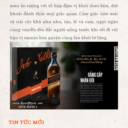
màn ấn tượng với tổ hợp đậm vị khói than bùn, dứt
khoát đánh thức mọi giác quan. Cảm giác tươi mát
từ trái cây khô như nho, táo, lê và cam, ngọt ngào
cùng vanilla dìu dắt người uống trước khi rời đi với
hậu vị tannin hòa quyện cùng làn khói lơ lửng.
TIN TỨC MỚI