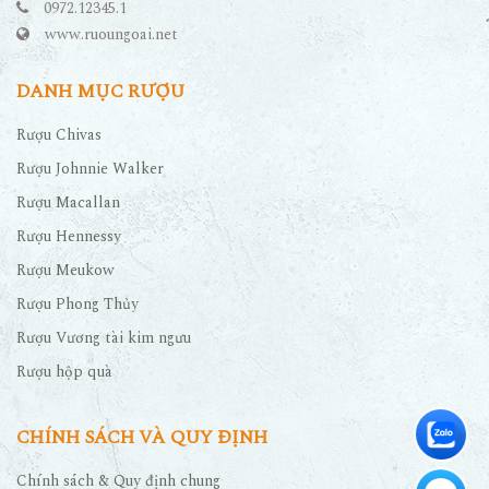
0972.12345.1
www.ruoungoai.net
DANH MỤC RƯỢU
Rượu Chivas
Rượu Johnnie Walker
Rượu Macallan
Rượu Hennessy
Rượu Meukow
Rượu Phong Thủy
Rượu Vương tài kim ngưu
Rượu hộp quà
CHÍNH SÁCH VÀ QUY ĐỊNH
Chính sách & Quy định chung