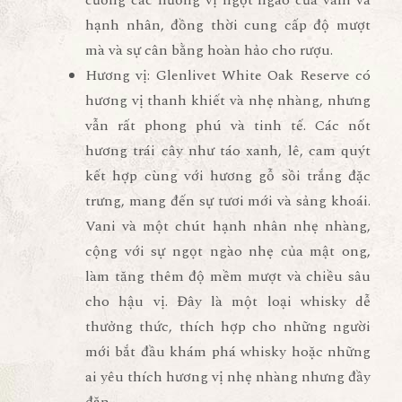
cường các hương vị ngọt ngào của vani và
hạnh nhân, đồng thời cung cấp độ mượt
mà và sự cân bằng hoàn hảo cho rượu.
Hương vị
: Glenlivet White Oak Reserve có
hương vị thanh khiết và nhẹ nhàng, nhưng
vẫn rất phong phú và tinh tế. Các nốt
hương trái cây như táo xanh, lê, cam quýt
kết hợp cùng với hương gỗ sồi trắng đặc
trưng, mang đến sự tươi mới và sảng khoái.
Vani và một chút hạnh nhân nhẹ nhàng,
cộng với sự ngọt ngào nhẹ của mật ong,
làm tăng thêm độ mềm mượt và chiều sâu
cho hậu vị. Đây là một loại whisky dễ
thưởng thức, thích hợp cho những người
mới bắt đầu khám phá whisky hoặc những
ai yêu thích hương vị nhẹ nhàng nhưng đầy