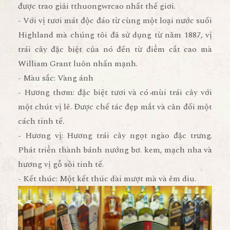
được trao giải tthuongwrcao nhất thế giơi.
- Với vị tươi mát độc đáo từ cùng một loại nước suối
Highland mà chúng tôi đã sử dụng từ năm 1887, vị
trái cây đặc biệt của nó đến từ điểm cắt cao mà
William Grant luôn nhấn mạnh.
- Màu sắc: Vàng ánh
- Hương thơm: đặc biệt tươi và có mùi trái cây với
một chút vị lê. Được chế tác đẹp mắt và cân đối một
cách tinh tế.
- Hương vị: Hương trái cây ngọt ngào đặc trưng.
Phát triển thành bánh nướng bơ. kem, mạch nha và
hương vị gỗ sồi tinh tế.
- Kết thúc: Một kết thúc dài mượt mà và êm diu.