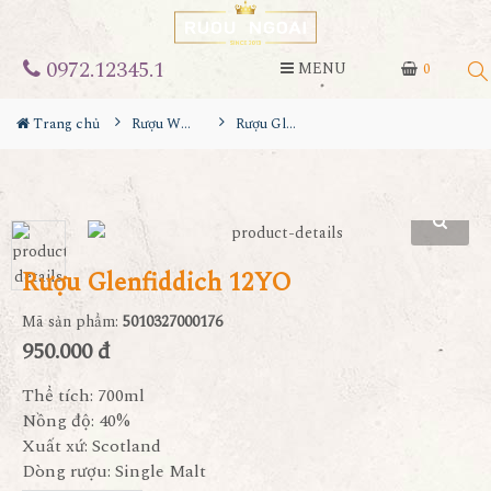
0972.12345.1
MENU
0
Trang chủ
Rượu Whisky
Rượu Glenfiddich 12YO
Rượu Glenfiddich 12YO
Mã sản phẩm:
5010327000176
950.000 đ
Thể tích: 700ml
Nồng độ: 40%
Xuất xứ: Scotland
Dòng rượu: Single Malt