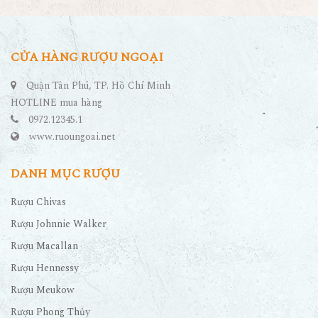
CỬA HÀNG RƯỢU NGOẠI
Quận Tân Phú, TP. Hồ Chí Minh
HOTLINE mua hàng
0972.12345.1
www.ruoungoai.net
DANH MỤC RƯỢU
Rượu Chivas
Rượu Johnnie Walker
Rượu Macallan
Rượu Hennessy
Rượu Meukow
Rượu Phong Thủy