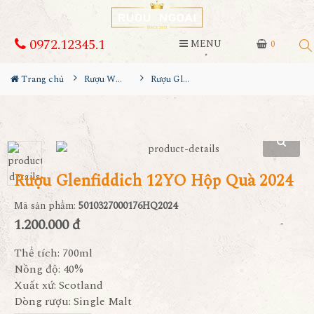
0972.12345.1
MENU
0
Trang chủ
Rượu Whisky
Rượu Glenfiddich 12YO Hộp Quà 2024
Rượu Glenfiddich 12YO Hộp Quà 2024
Mã sản phẩm:
5010327000176HQ2024
1.200.000 đ
Thể tích: 700ml
Nồng độ: 40%
Xuất xứ: Scotland
Dòng rượu: Single Malt