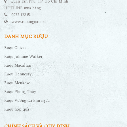
Quận Tân Phú, TP. Hồ Chí Minh
HOTLINE mua hàng
0972.12345.1
www.ruoungoai.net
DANH MỤC RƯỢU
Rượu Chivas
Rượu Johnnie Walker
Rượu Macallan
Rượu Hennessy
Rượu Meukow
Rượu Phong Thủy
Rượu Vương tài kim ngưu
Rượu hộp quà
CHÍNH SÁCH VÀ QUY ĐỊNH