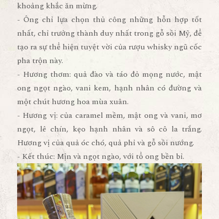
khoảng khắc ăn mừng.
- Ông chỉ lựa chọn thủ công những hỗn hợp tốt
nhất, chỉ trưởng thành duy nhất trong gỗ sồi Mỹ, để
tạo ra sự thể hiện tuyệt vời của rượu whisky ngũ cốc
pha trộn này.
- Hương thơm: quả đào và táo đỏ mọng nước, mật
ong ngọt ngào, vani kem, hạnh nhân có đường và
một chút hương hoa mùa xuân.
- Hương vị: của caramel mềm, mật ong và vani, mơ
ngọt, lê chín, kẹo hạnh nhân và sô cô la trắng.
Hương vị của quả óc chó, quả phỉ và gỗ sồi nướng.
- Kết thúc: Mịn và ngọt ngào, với tổ ong bền bỉ.