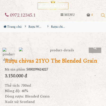
0972.12345.1
MENU
0
Trang chủ
Rượu Whisky
Rượu chivas 21YO The Blended Grain
Rượu chivas 21YO The Blended Grain
Mã sản phẩm:
5000299624227
3.150.000 đ
Thể tích: 700ml
Nồng độ: 40%
Dòng rượu: Blended Grain
Xuất xứ: Scotland