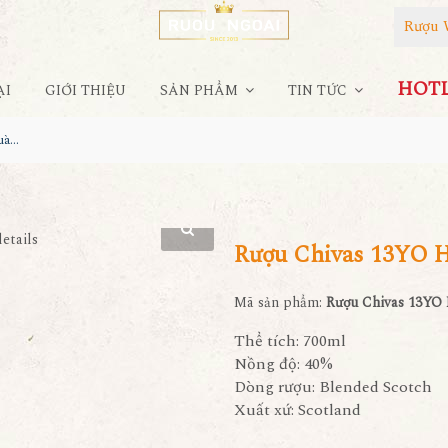
Rượu 
HOTLI
ẠI
GIỚI THIỆU
SẢN PHẨM
TIN TỨC
Rượu Chivas 13YO Hộp Quà 2023
Rượu Chivas 13YO 
Mã sản phẩm:
Rượu Chivas 13YO
Thể tích: 700ml
Nồng độ: 40%
Dòng rượu: Blended Scotch
Xuất xứ: Scotland