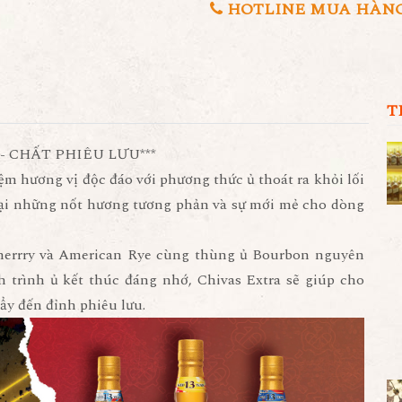
HOTLINE MUA HÀNG 0
T
 - CHẤT PHIÊU LƯU***
ệm hương vị độc đáo với phương thức ủ thoát ra khỏi lối
ại những nốt hương tương phản và sự mới mẻ cho dòng
 Sherrry và American Rye cùng thùng ủ Bourbon nguyên
 trình ủ kết thúc đáng nhớ, Chivas Extra sẽ giúp cho
ẩy đến đỉnh phiêu lưu.