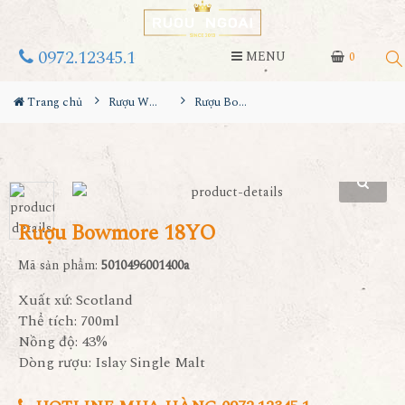
0972.12345.1
MENU
0
Trang chủ
Rượu Whisky
Rượu Bowmore 18YO
Rượu Bowmore 18YO
Mã sản phẩm:
5010496001400a
Xuất xứ: Scotland
Thể tích: 700ml
Nồng độ: 43%
Dòng rượu: Islay Single Malt