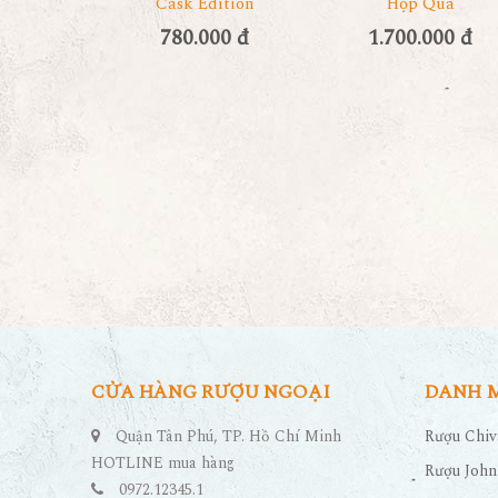
Cask Edition
Hộp Quà
780.000 đ
1.700.000 đ
CỬA HÀNG RƯỢU NGOẠI
DANH 
Quận Tân Phú, TP. Hồ Chí Minh
Rượu Chiv
HOTLINE mua hàng
Rượu John
0972.12345.1