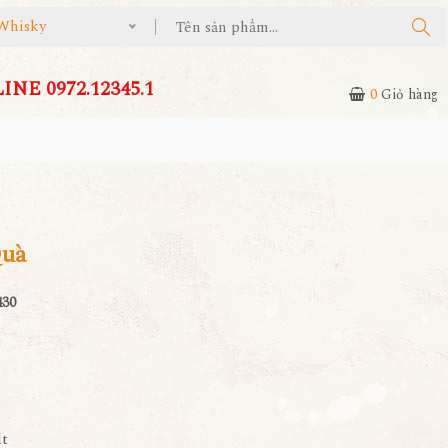
Whisky
NE 0972.12345.1
0
Giỏ hàng
Quà
430
lt