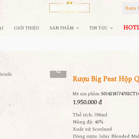
Rượu 
HOTLI
ẠI
GIỚI THIỆU
SẢN PHẨM
TIN TỨC
Rượu Big Peat Hộp 
Mã sản phẩm:
5014218774702CT1
1.950.000 đ
Thể tích: 700ml
Nồng độ: 40%
Xuất xứ: Scotland
Dòng rượu: Islay Blended Ma