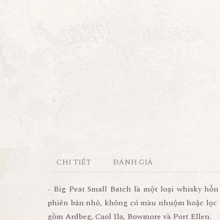
CHI TIẾT
ĐÁNH GIÁ
- Big Peat Small Batch là một loại whisky hỗ
phiên bản nhỏ, không có màu nhuộm hoặc lọc lạ
gồm Ardbeg, Caol Ila, Bowmore và Port Ellen.