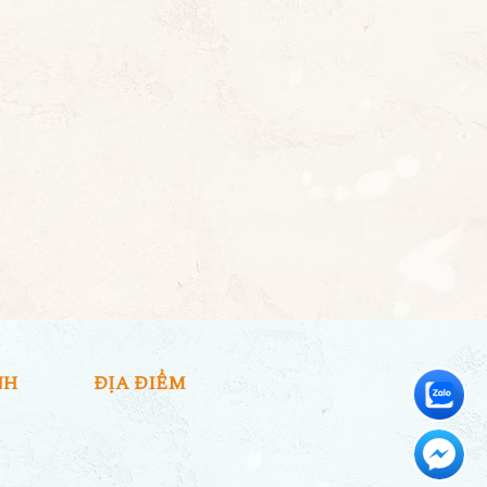
NH
ĐỊA ĐIỂM