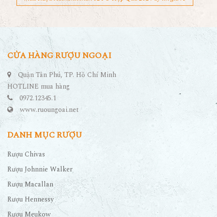
CỬA HÀNG RƯỢU NGOẠI
Quận Tân Phú, TP. Hồ Chí Minh
HOTLINE mua hàng
0972.12345.1
www.ruoungoai.net
DANH MỤC RƯỢU
Rượu Chivas
Rượu Johnnie Walker
Rượu Macallan
Rượu Hennessy
Rượu Meukow