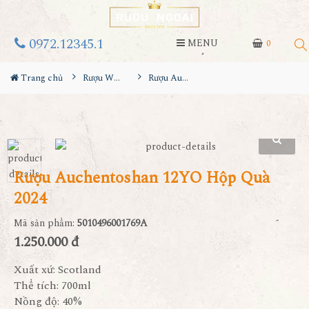
0972.12345.1
MENU
0
Trang chủ
Rượu Whisky
Rượu Auchentoshan 12YO Hộp Quà 2024
Rượu Auchentoshan 12YO Hộp Quà
2024
Mã sản phẩm:
5010496001769A
1.250.000 đ
Xuất xứ: Scotland
Thể tích: 700ml
Nồng độ: 40%