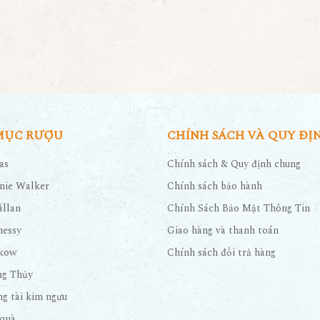
MỤC RƯỢU
CHÍNH SÁCH VÀ QUY ĐỊ
as
Chính sách & Quy định chung
nie Walker
Chính sách bảo hành
llan
Chính Sách Bảo Mật Thông Tin
nessy
Giao hàng và thanh toán
kow
Chính sách đổi trả hàng
ng Thủy
g tài kim ngưu
quà