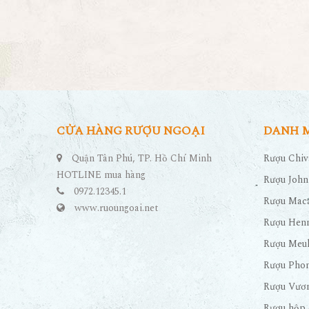
CỬA HÀNG RƯỢU NGOẠI
DANH 
Quận Tân Phú, TP. Hồ Chí Minh
Rượu Chiv
HOTLINE mua hàng
Rượu John
0972.12345.1
Rượu Maca
www.ruoungoai.net
Rượu Hen
Rượu Meu
Rượu Pho
Rượu Vươn
Rượu hộp 