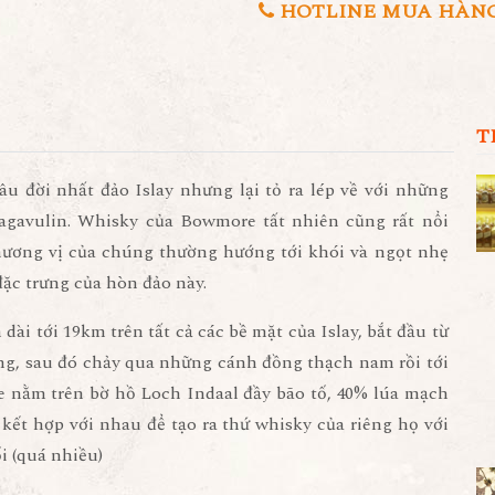
HOTLINE MUA HÀNG 0
T
u đời nhất đảo Islay nhưng lại tỏ ra lép về với những
gavulin. Whisky của Bowmore tất nhiên cũng rất nổi
hương vị của chúng thường hướng tới khói và ngọt nhẹ
đặc trưng của hòn đảo này.
i tới 19km trên tất cả các bề mặt của Islay, bắt đầu từ
ông, sau đó chảy qua những cánh đồng thạch nam rồi tới
nằm trên bờ hồ Loch Indaal đầy bão tố, 40% lúa mạch
 kết hợp với nhau để tạo ra thứ whisky của riêng họ với
i (quá nhiều)