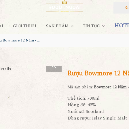
Rượu
HOTLI
ẠI
GIỚI THIỆU
SẢN PHẨM
TIN TỨC
Rượu Bowmore 12 Năm - Hộp Quà Tết 2022
Rượu Bowmore 12 Nă
Mã sản phẩm:
Bowmore 12 Năm -
Thể tích: 700ml
Nồng độ: 43%
Xuất xứ: Scotland
Dòng rượu: Islay Single Malt