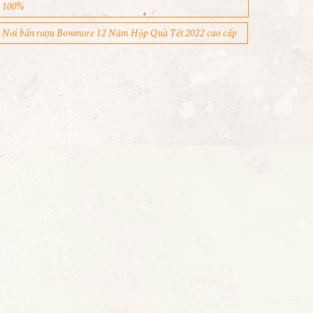
100%
Nơi bán rượu Bowmore 12 Năm Hộp Quà Tết 2022 cao cấp