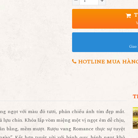
T
V
Giao 
HOTLINE MUA HÀNG 0
T
ang ngọt với màu đỏ tươi, phản chiếu ánh tím đẹp mắt.
ả lựu chín. Khỏa lấp vòm miệng một vị ngọt êm dễ chịu,
cân bằng, mềm mượt.
Rượu vang Romance
thực sự tuyệt
ngào”. Kết hợp tuyệt vời với bánh quy, bánh ngọt khô