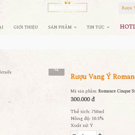
Rượu 
HOTLI
ẠI
GIỚI THIỆU
SẢN PHẨM
TIN TỨC
elle
Rượu Vang Ý Romanc
Mã sản phẩm:
Romance Cinque St
300.000 đ
Thể tích: 750ml
Nồng độ: 10.5%
Xuất xứ: Ý