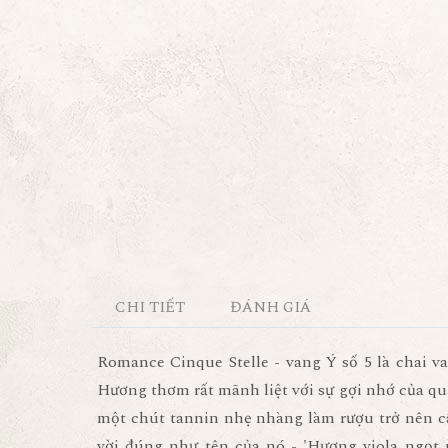
CHI TIẾT
ĐÁNH GIÁ
Romance Cinque Stelle - vang Ý số 5 là chai v
Hương thơm rất mãnh liệt với sự gợi nhớ của qu
một chút tannin nhẹ nhàng làm rượu trở nên 
vời đúng như tên của nó - 'Hương viola ngọt 