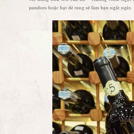
pandoro hoặc hạt dẻ rang sẽ làm bạn ngất ngây.