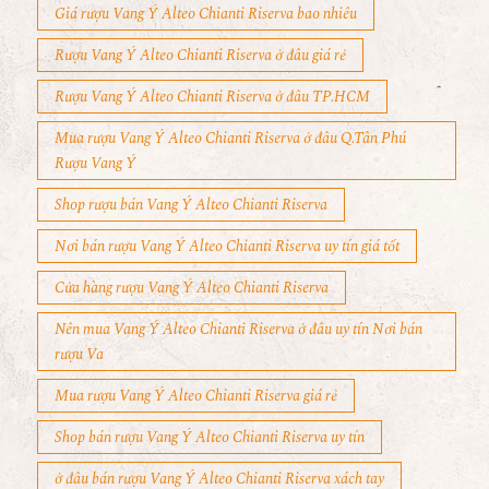
Giá rượu Vang Ý Alteo Chianti Riserva bao nhiêu
Rượu Vang Ý Alteo Chianti Riserva ở đâu giá rẻ
Rượu Vang Ý Alteo Chianti Riserva ở đâu TP.HCM
Mua rượu Vang Ý Alteo Chianti Riserva ở đâu Q.Tân Phú
Rượu Vang Ý
Shop rượu bán Vang Ý Alteo Chianti Riserva
Nơi bán rượu Vang Ý Alteo Chianti Riserva uy tín giá tốt
Cửa hàng rượu Vang Ý Alteo Chianti Riserva
Nên mua Vang Ý Alteo Chianti Riserva ở đâu uy tín Nơi bán
rượu Va
Mua rượu Vang Ý Alteo Chianti Riserva giá rẻ
Shop bán rượu Vang Ý Alteo Chianti Riserva uy tín
ở đâu bán rượu Vang Ý Alteo Chianti Riserva xách tay