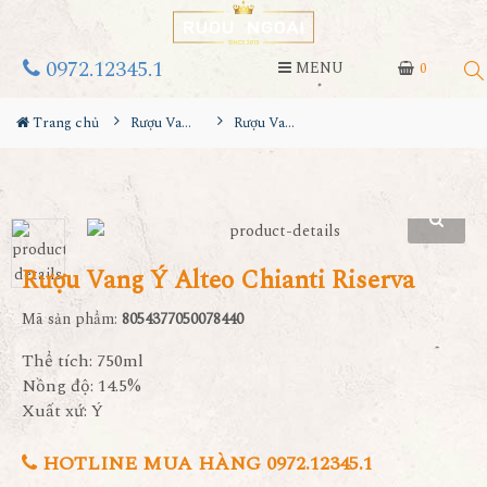
0972.12345.1
MENU
0
Trang chủ
Rượu Vang
Rượu Vang Ý Alteo Chianti Riserva
Rượu Vang Ý Alteo Chianti Riserva
Mã sản phẩm:
8054377050078440
Thể tích: 750ml
Nồng độ: 14.5%
Xuất xứ: Ý
HOTLINE MUA HÀNG 0972.12345.1