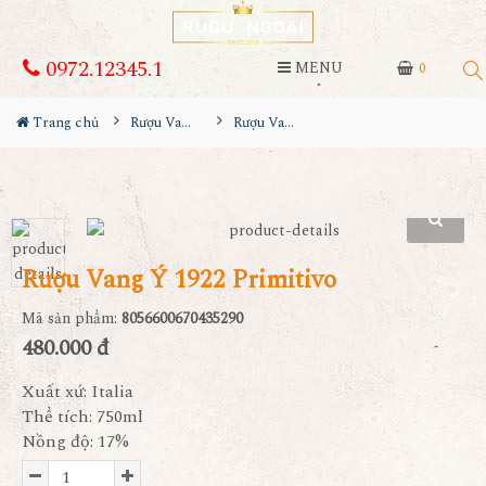
0972.12345.1
MENU
0
Trang chủ
Rượu Vang
Rượu Vang Ý 1922 Primitivo
Rượu Vang Ý 1922 Primitivo
Mã sản phẩm:
8056600670435290
480.000 đ
Xuất xứ: Italia
Thể tích: 750ml
Nồng độ: 17%