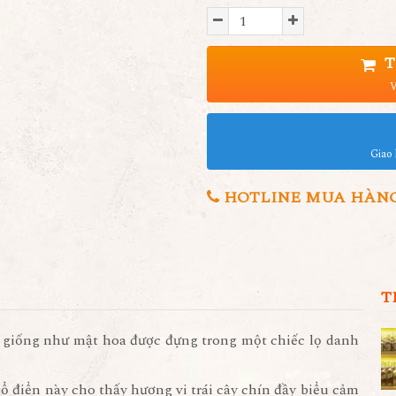
T
V
Giao 
HOTLINE MUA HÀNG 0
T
y giống như mật hoa được đựng trong một chiếc lọ danh
cổ điển này cho thấy hương vi trái cây chín đầy biểu cảm