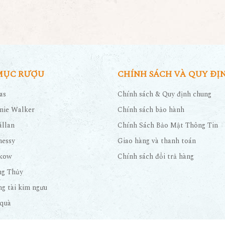
MỤC RƯỢU
CHÍNH SÁCH VÀ QUY ĐỊ
as
Chính sách & Quy định chung
nie Walker
Chính sách bảo hành
llan
Chính Sách Bảo Mật Thông Tin
nessy
Giao hàng và thanh toán
kow
Chính sách đổi trả hàng
ng Thủy
g tài kim ngưu
quà