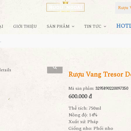
Rượu 
HOTLI
ẠI
GIỚI THIỆU
SẢN PHẨM
TIN TỨC
e Famille Bouey
Rượu Vang Tresor D
Mã sản phẩm:
3295890220097350
600.000 đ
Thể tích: 750ml
Nồng độ: 14%
Xuất xứ: Pháp
Giống nho: Phối nho