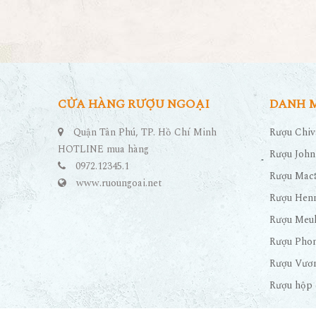
CỬA HÀNG RƯỢU NGOẠI
DANH 
Quận Tân Phú, TP. Hồ Chí Minh
Rượu Chiv
HOTLINE mua hàng
Rượu John
0972.12345.1
Rượu Maca
www.ruoungoai.net
Rượu Hen
Rượu Meu
Rượu Pho
Rượu Vươn
Rượu hộp 