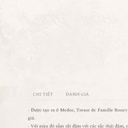
CHI TIẾT
ĐÁNH GIÁ
- Được tạo ra ở Medoc, Tresor de Famille Boue
giá.
- Với màu đỏ sẫm rất đậm với các sắc thái đậm, 