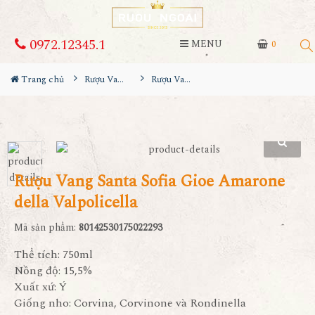
0972.12345.1
MENU
0
Trang chủ
Rượu Vang
Rượu Vang Santa Sofia Gioe Amarone della Valpolicella
Rượu Vang Santa Sofia Gioe Amarone
della Valpolicella
Mã sản phẩm:
80142530175022293
Thể tích: 750ml
Nồng độ: 15,5%
Xuất xứ: Ý
Giống nho: Corvina, Corvinone và Rondinella