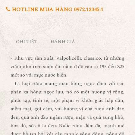
HOTLINE MUA HÀNG 0972.12345.1
CHI TIẾT
ĐÁNH GIÁ
- Khu vực sản xuất: Valpolicella classico, từ những
vườn nho trên sườn đồi nằm ở độ cao từ 195 đến 325
mét so với mực nước biển.
- Là loại rượu mang màu hồng ngọc đậm với các
phản xạ hồng ngọc lựu, nó có một hương vị rộng,
phức tạp, tinh tế, một phạm vi khứu giác hấp dẫn,
mềm mại, gợi cảm, với hương vị của rượu anh đào
đen, quả anh đào ngâm rượu, mận và quả sung khô,
hoa đỏ, sô cô la đen. Nước rượu đậm đà, mạnh mẽ
được hỗ trợ bởi kết cấu tannic sống động, nồng độ