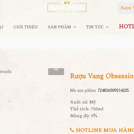
Rượu 
HOTLI
ẠI
GIỚI THIỆU
SẢN PHẨM
TIN TỨC
Rượu Vang Obsessi
Mã sản phẩm:
724826309214225
Xuất xứ: Mỹ
Thể tích: 750ml
Nồng độ: 5%
HOTLINE MUA HÀNG 0