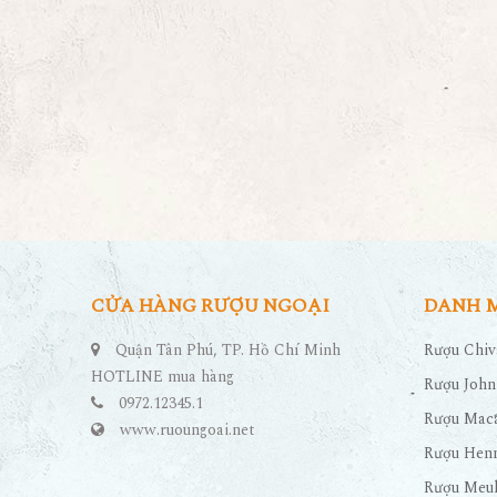
CỬA HÀNG RƯỢU NGOẠI
DANH 
Quận Tân Phú, TP. Hồ Chí Minh
Rượu Chiv
HOTLINE mua hàng
Rượu John
0972.12345.1
Rượu Maca
www.ruoungoai.net
Rượu Hen
Rượu Meu