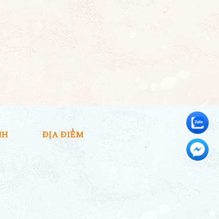
NH
ĐỊA ĐIỂM