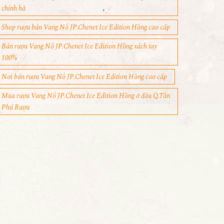
chính hã
Shop rượu bán Vang Nổ JP.Chenet Ice Edition Hồng cao cấp
Bán rượu Vang Nổ JP.Chenet Ice Edition Hồng xách tay
100%
Nơi bán rượu Vang Nổ JP.Chenet Ice Edition Hồng cao cấp
Mua rượu Vang Nổ JP.Chenet Ice Edition Hồng ở đâu Q.Tân
Phú Rượu