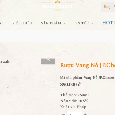
Rượu 
HOTLI
ẠI
GIỚI THIỆU
SẢN PHẨM
TIN TỨC
henet Ice Edition Hồng
Rượu Vang Nổ JP.Che
Mã sản phẩm:
Vang Nổ JP.Chenet
390.000 đ
Thể tích: 750ml
Nồng độ: 10.5%
Xuất xứ: Pháp