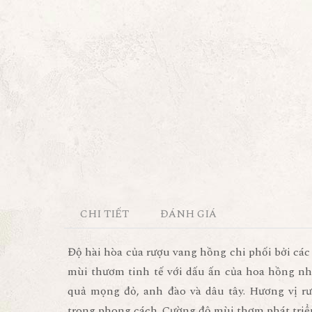
CHI TIẾT
ĐÁNH GIÁ
Độ hài hòa của rượu vang hồng chi phối bởi các 
mùi thươm tinh tế với dấu ấn của hoa hồng nh
quả mọng đỏ, anh đào và dâu tây. Hương vị r
trong phong cách. Cường độ mùi thơm phát triển