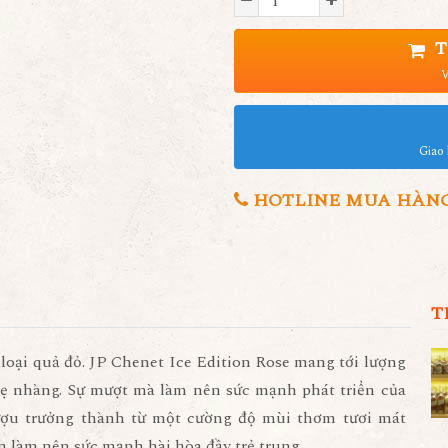
T
V
Giao 
HOTLINE MUA HÀNG 0
T
loại quả đỏ.
JP Chenet Ice Edition Rose
mang tới lượng
ẹ nhàng. Sự mượt mà làm nên sức mạnh phát triển của
ượu trưởng thành từ một cường độ mùi thơm tươi mát
 làm nên sức mạnh hài hòa đầy trẻ trung.