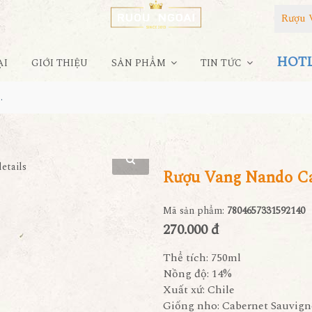
Rượu 
HOTLI
ẠI
GIỚI THIỆU
SẢN PHẨM
TIN TỨC
bernet Sauvignon
Rượu Vang Nando Ca
Mã sản phẩm:
7804657331592140
270.000 đ
Thể tích: 750ml
Nồng độ: 14%
Xuất xứ: Chile
Giống nho: Cabernet Sauvig