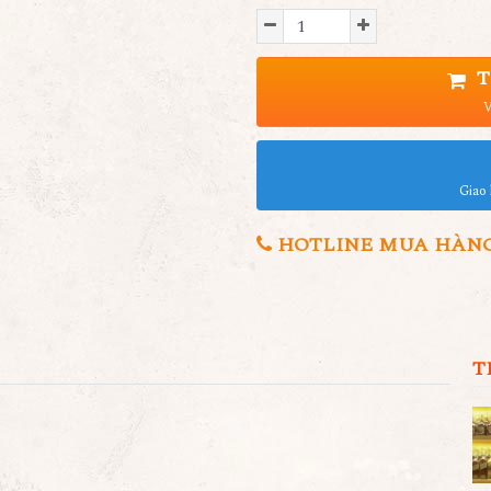
T
V
Giao 
HOTLINE MUA HÀNG 0
T