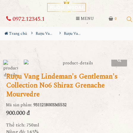
0972.12345.1
MENU
0
Trang chủ
Rượu Vang
Rượu Vang Lindeman's Gentleman's Collection No6 Shiraz Grenache Mourvedre
Rượu Vang Lindeman's Gentleman's
Collection No6 Shiraz Grenache
Mourvedre
Mã sản phẩm:
9311218003365532
900.000 đ
Thể tích: 750ml
Nồng độ: 14.5%