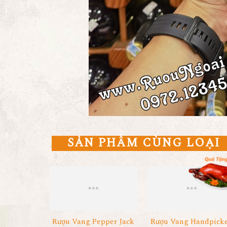
SẢN PHẨM CÙNG LOẠI
Rượu Vang Pepper Jack
Rượu Vang Handpick