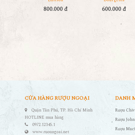
800.000 đ
600.000 đ
CỬA HÀNG RƯỢU NGOẠI
DANH 
Quận Tân Phú, TP. Hồ Chí Minh
Rượu Chiv
HOTLINE mua hàng
Rượu John
0972.12345.1
Rượu Maca
www.ruoungoai.net