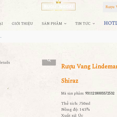
Rượu 
HOTLI
ẠI
GIỚI THIỆU
SẢN PHẨM
TIN TỨC
's Gentleman's Collection No5 Shiraz
Rượu Vang Lindeman
Shiraz
Mã sản phẩm:
9311218003372532
Thể tích: 750ml
Nồng độ: 14.5%
Xuất xứ: Úc