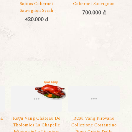
Santos Cabernet
Cabernet Sauvignon
Sauvignon Syrah
700.000 đ
420.000 đ
La
Rượu Vang Château De
Rượu Vang Pirovano
u
Tholomies La Chapelle
Collezione Costantino
Minervois La Livinière
Pinot Grigio Delle