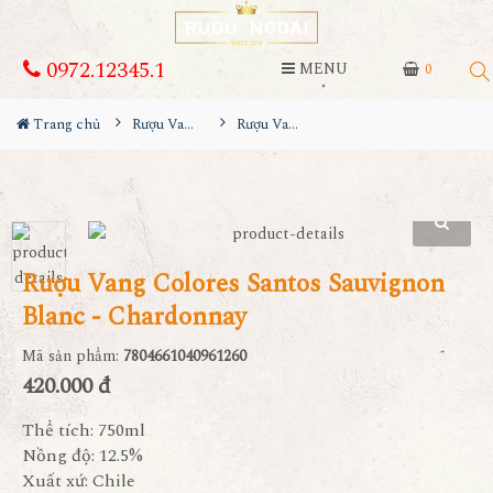
0972.12345.1
MENU
0
Trang chủ
Rượu Vang
Rượu Vang Colores Santos Sauvignon Blanc - Chardonnay
Rượu Vang Colores Santos Sauvignon
Blanc - Chardonnay
Mã sản phẩm:
7804661040961260
420.000 đ
Thể tích: 750ml
Nồng độ: 12.5%
Xuất xứ: Chile