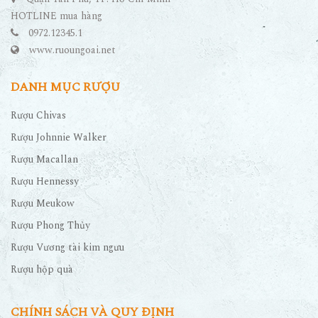
Quận Tân Phú, TP. Hồ Chí Minh
HOTLINE mua hàng
0972.12345.1
www.ruoungoai.net
DANH MỤC RƯỢU
Rượu Chivas
Rượu Johnnie Walker
Rượu Macallan
Rượu Hennessy
Rượu Meukow
Rượu Phong Thủy
Rượu Vương tài kim ngưu
Rượu hộp quà
CHÍNH SÁCH VÀ QUY ĐỊNH