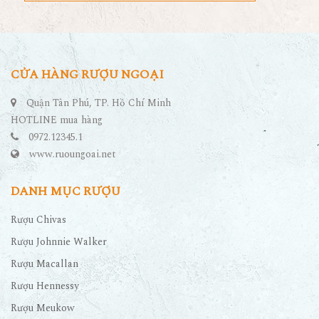
CỬA HÀNG RƯỢU NGOẠI
Quận Tân Phú, TP. Hồ Chí Minh
HOTLINE mua hàng
0972.12345.1
www.ruoungoai.net
DANH MỤC RƯỢU
Rượu Chivas
Rượu Johnnie Walker
Rượu Macallan
Rượu Hennessy
Rượu Meukow