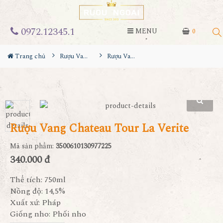
0972.12345.1
MENU
0
Trang chủ
Rượu Vang
Rượu Vang Chateau Tour La Verite
Rượu Vang Chateau Tour La Verite
Mã sản phẩm:
3500610130977225
340.000 đ
Thể tích: 750ml
Nồng độ: 14,5%
Xuất xứ: Pháp
Giống nho: Phối nho