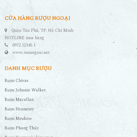
CỬA HÀNG RƯỢU NGOẠI
Quận Tân Phú, TP. Hồ Chí Minh
HOTLINE mua hàng
0972.12345.1
www.ruoungoai.net
DANH MỤC RƯỢU
Rượu Chivas
Rượu Johnnie Walker
Rượu Macallan
Rượu Hennessy
Rượu Meukow
Rượu Phong Thủy