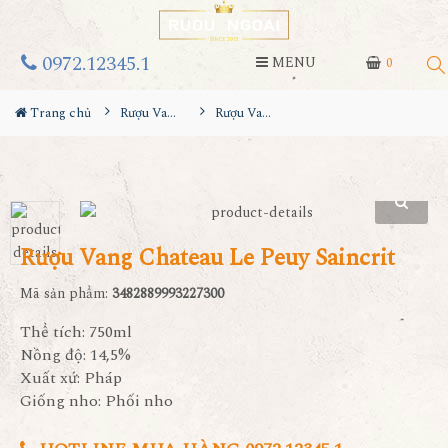
0972.12345.1
MENU
0
Trang chủ
Rượu Vang
Rượu Vang Chateau Le Peuy Saincrit
Rượu Vang Chateau Le Peuy Saincrit
Mã sản phẩm:
3482889993227300
Thể tích: 750ml
Nồng độ: 14,5%
Xuất xứ: Pháp
Giống nho: Phối nho