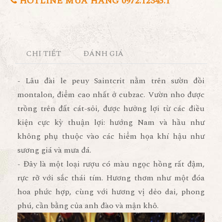
HOTLINE MUA HÀNG 0972.12345.1
CHI TIẾT
ĐÁNH GIÁ
- Lâu đài le peuy Saintcrit nằm trên sườn đồi
montalon, điểm cao nhất ở cubzac. Vườn nho được
trồng trên đất cát-sỏi, được hưởng lợi từ các điều
kiện cực kỳ thuận lợi: hướng Nam và hầu như
không phụ thuộc vào các hiểm họa khí hậu như
sương giá và mưa đá.
- Đây là một loại rượu có màu ngọc hồng rất đậm,
rực rỡ với sắc thái tím. Hương thơm như một đóa
hoa phức hợp, cùng với hương vị dẻo dai, phong
phú, cần bằng của anh đào và mận khô.