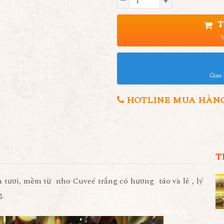
T
V
Giao 
HOTLINE MUA HÀNG 0
T
ăm tươi, mềm từ nho Cuveé trắng có hương táo và lê , lý
.