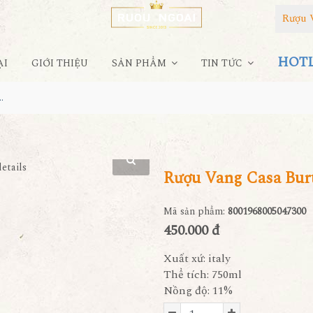
Rượu 
HOTLI
ẠI
GIỚI THIỆU
SẢN PHẨM
TIN TỨC
urti Flute Millesimato
Rượu Vang Casa Burt
Mã sản phẩm:
8001968005047300
450.000 đ
Xuất xứ: italy
Thể tích: 750ml
Nồng độ: 11%