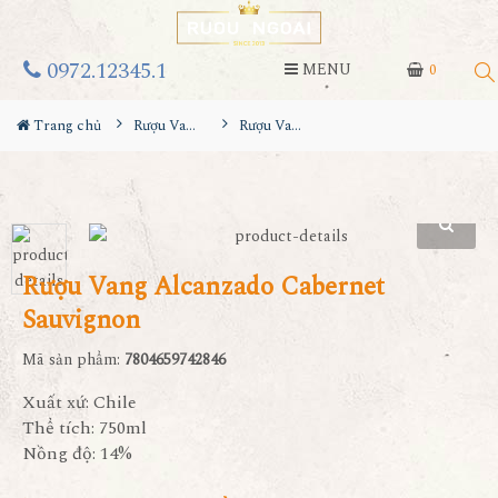
0972.12345.1
MENU
0
Trang chủ
Rượu Vang
Rượu Vang Alcanzado Cabernet Sauvignon
Rượu Vang Alcanzado Cabernet
Sauvignon
Mã sản phẩm:
7804659742846
Xuất xứ: Chile
Thể tích: 750ml
Nồng độ: 14%