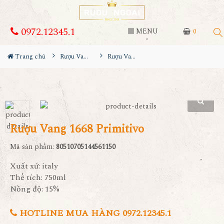
0972.12345.1
MENU
0
Trang chủ
Rượu Vang
Rượu Vang 1668 Primitivo
Rượu Vang 1668 Primitivo
Mã sản phẩm:
80510705144561150
Xuất xứ: italy
Thể tích: 750ml
Nồng độ: 15%
HOTLINE MUA HÀNG 0972.12345.1