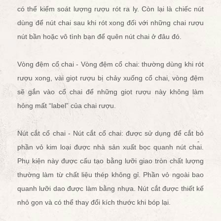
có thể kiểm soát lượng rượu rót ra ly. Còn lại là chiếc nút
dùng để nút chai sau khi rót xong đối với những chai rượu
nút bần hoặc vô tình bạn để quên nút chai ở đâu đó.
Vòng đệm cổ chai - Vòng đệm cổ chai: thường dùng khi rót
rượu xong, vài giọt rượu bị chảy xuống cổ chai, vòng đệm
sẽ gắn vào cổ chai để những giọt rượu này không làm
hỏng mất “label” của chai rượu.
Nút cắt cổ chai - Nút cắt cổ chai: được sử dụng để cắt bỏ
phần vỏ kim loại được nhà sản xuất bọc quanh nút chai.
Phụ kiện này được cấu tạo bằng lưỡi giao tròn chất lượng
thường làm từ chất liệu thép không gỉ. Phần vỏ ngoài bao
quanh lưỡi dao được làm bằng nhựa. Nút cắt được thiết kế
nhỏ gọn và có thể thay đổi kích thước khi bóp lại.