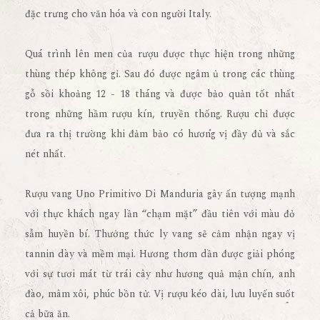
đặc trưng cho văn hóa và con người Italy.
Quá trình lên men của rượu được thực hiện trong những
thùng thép không gỉ. Sau đó được ngâm ủ trong các thùng
gỗ sồi khoảng 12 - 18 tháng và được bảo quản tốt nhất
trong những hầm rượu kín, truyền thống. Rượu chỉ được
đưa ra thị trường khi đảm bảo có hương vị đầy đủ và sắc
nét nhất.
Rượu vang Uno Primitivo Di Manduria gây ấn tượng mạnh
với thực khách ngay lần “chạm mặt” đầu tiên với màu đỏ
sẫm huyền bí. Thưởng thức ly vang sẽ cảm nhận ngay vị
tannin dày và mềm mại. Hương thơm dần được giải phóng
với sự tươi mát từ trái cây như hương quả mận chín, anh
đào, mâm xôi, phúc bồn tử. Vị rượu kéo dài, lưu luyến suốt
cả bữa ăn.