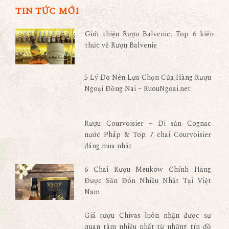
TIN TỨC MỚI
Giới thiệu Rượu Balvenie, Top 6 kiến
thức về Rượu Balvenie
5 Lý Do Nên Lựa Chọn Cửa Hàng Rượu
Ngoại Đồng Nai – RuouNgoai.net
Rượu Courvoisier – Di sản Cognac
nước Pháp & Top 7 chai Courvoisier
đáng mua nhất
6 Chai Rượu Meukow Chính Hãng
Được Săn Đón Nhiều Nhất Tại Việt
Nam
Giá rượu Chivas luôn nhận được sự
quan tâm nhiều nhất từ những tín đồ