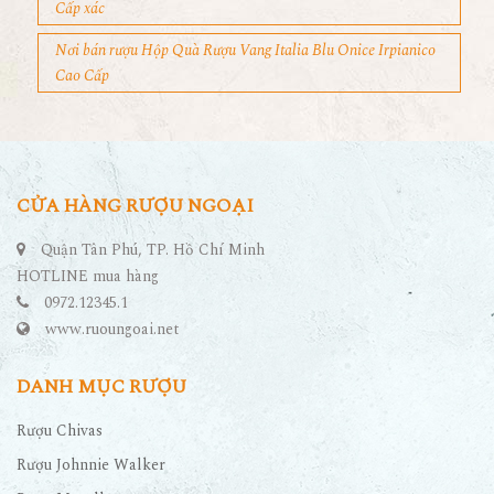
Cấp xác
Nơi bán rượu Hộp Quà Rượu Vang Italia Blu Onice Irpianico
Cao Cấp
CỬA HÀNG RƯỢU NGOẠI
Quận Tân Phú, TP. Hồ Chí Minh
HOTLINE mua hàng
0972.12345.1
www.ruoungoai.net
DANH MỤC RƯỢU
Rượu Chivas
Rượu Johnnie Walker