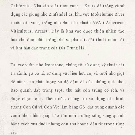
California . Nhà sản xuất rượu vang - Kautz đã trồng và sử
dụng các giống nho Zinfandel tai khu vực Mokelumne River
thuộc các vùng trồng nho đạt tiêu chuẩn AVA ( American
Viticultural Areas) . Đây là khu vực được thiên nhiên tạo
hóa cho được đất trồng phù sa pha cát, đất thoát nước tốt
và khí hậu đặc trưng của Địa Trung Hải.
Tại các vườn nho Ironstone, chúng tôi sử dụng kỹ thuật cắt
tỉa cành, gỡ bỏ lá, sử dụng vật liệu hữu cơ, và tưới nhỏ giọt
để nâng cao chất lượng và độ đậm đà của những quả nho.
Bao quanh đất trồng trọt, thu hút côn trùng có ích, và
được chọn lọc . Thêm nữa, chúng tôi sử dụng các hình
tượng Con Cú và Con Vịt làm bằng Gỗ đặt xung quanh các
vườn nho nhằm giúp bảo tồn môi trường sống xung quanh
bằng cách xua đuổi những con thú hoang đến từ trong rừng
sâu.