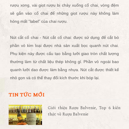
rượu xong, vài giọt rượu bị chảy xuống cổ chai, vòng đệm
sẽ gắn vào cổ chai để những giọt rượu này không làm
hỏng mất “label” của chai rượu.
Nút cắt cổ chai - Nút cắt cổ chai: được sử dụng để cắt bỏ
phần vỏ kim loại được nhà sản xuất bọc quanh nút chai.
Phụ kiện này được cấu tạo bằng lưỡi giao tròn chất lượng
thường làm từ chất liệu thép không gỉ. Phần vỏ ngoài bao
quanh lưỡi dao được làm bằng nhựa. Nút cắt được thiết kế
nhỏ gọn và có thể thay đổi kích thước khi bóp lại.
TIN TỨC MỚI
Giới thiệu Rượu Balvenie, Top 6 kiến
thức về Rượu Balvenie