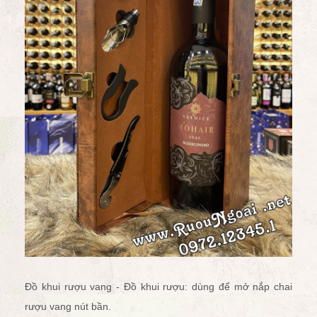
Đồ khui rượu vang - Đồ khui rượu: dùng để
mở nắp chai
rượu vang
nút bần.