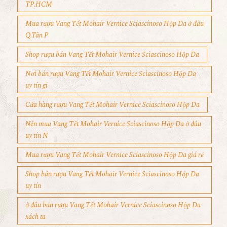
TP.HCM
Mua rượu Vang Tết Mohair Vernice Sciascinoso Hộp Da ở đâu
Q.Tân P
Shop rượu bán Vang Tết Mohair Vernice Sciascinoso Hộp Da
Nơi bán rượu Vang Tết Mohair Vernice Sciascinoso Hộp Da
uy tín gi
Cửa hàng rượu Vang Tết Mohair Vernice Sciascinoso Hộp Da
Nên mua Vang Tết Mohair Vernice Sciascinoso Hộp Da ở đâu
uy tín N
Mua rượu Vang Tết Mohair Vernice Sciascinoso Hộp Da giá rẻ
Shop bán rượu Vang Tết Mohair Vernice Sciascinoso Hộp Da
uy tín
ở đâu bán rượu Vang Tết Mohair Vernice Sciascinoso Hộp Da
xách ta