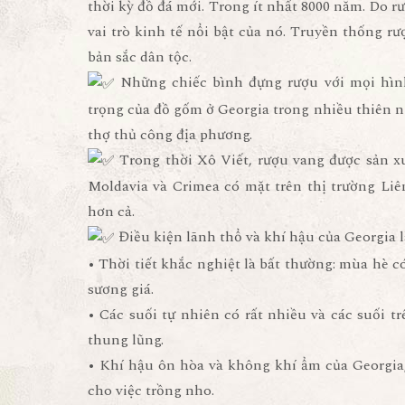
thời kỳ đồ đá mới. Trong ít nhất 8000 năm. Do r
vai trò kinh tế nổi bật của nó. Truyền thống rư
bản sắc dân tộc.
Những chiếc bình đựng rượu với mọi hình
trọng của đồ gốm ở Georgia trong nhiều thiên n
thợ thủ công địa phương.
Trong thời Xô Viết, rượu vang được sản xuấ
Moldavia và Crimea có mặt trên thị trường Li
hơn cả.
Điều kiện lãnh thổ và khí hậu của Georgia là
• Thời tiết khắc nghiệt là bất thường: mùa hè
sương giá.
• Các suối tự nhiên có rất nhiều và các suối 
thung lũng.
• Khí hậu ôn hòa và không khí ẩm của Georgia,
cho việc trồng nho.