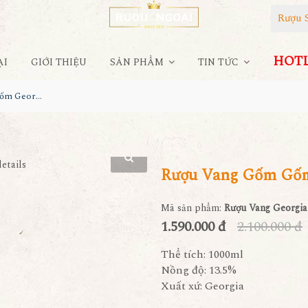
Rượu 
HOTLI
ẠI
GIỚI THIỆU
SẢN PHẨM
TIN TỨC
Rượu Vang Gốm Gốm Georgia MS22
Rượu Vang Gốm Gốm
Mã sản phẩm:
Rượu Vang Georgi
1.590.000 đ
2.100.000 đ
Thể tích: 1000ml
Nồng độ: 13.5%
Xuất xứ: Georgia