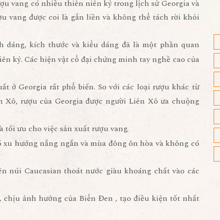
ượu vang có nhiều thiên niên kỷ trong lịch sử Georgia và
ợu vang được coi là gắn liền và không thể tách rời khỏi
 dáng, kích thước và kiểu dáng đã là một phần quan
iên kỷ. Các hiện vật cổ đại chứng minh tay nghề cao của
t ở Georgia rất phổ biến. So với các loại rượu khác từ
ên Xô, rượu của Georgia được người Liên Xô ưa chuộng
 tối ưu cho việc sản xuất rượu vang.
 có xu hướng nắng ngắn và mùa đông ôn hòa và không có
trên núi Caucasian thoát nước giàu khoáng chất vào các
 chịu ảnh hưởng của Biển Đen , tạo điều kiện tốt nhất