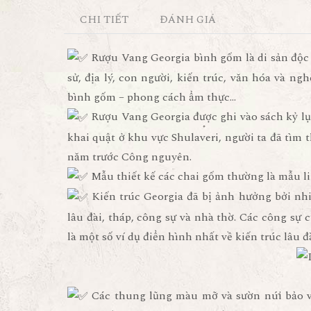
CHI TIẾT
ĐÁNH GIÁ
Rượu Vang Georgia bình gốm là di sản độc đ
sử, địa lý, con người, kiến trúc, văn hóa và ng
bình gốm – phong cách ẩm thực…
Rượu Vang Georgia được ghi vào sách kỷ lục
khai quật ở khu vực Shulaveri, người ta đã tìm 
năm trước Công nguyên.
Mẫu thiết kế các chai gốm thường là mẫu lin
Kiến trúc Georgia đã bị ảnh hưởng bởi nh
lâu đài, tháp, công sự và nhà thờ. Các công sự c
là một số ví dụ điển hình nhất về kiến trúc lâu 
Các thung lũng màu mỡ và sườn núi bảo vệ