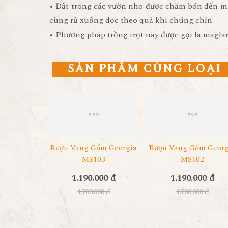
• Đất trong các vườn nho được chăm bón đến m
cùng rủ xuống dọc theo quả khi chúng chín.
• Phương pháp trồng trọt này được gọi là magla
SẢN PHẨM CÙNG LOẠI
Rượu Vang Gốm Georgia
Rượu Vang Gốm Georg
MS103
MS102
1.190.000 đ
1.190.000 đ
1.700.000 đ
1.700.000 đ