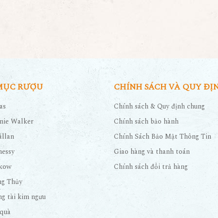
MỤC RƯỢU
CHÍNH SÁCH VÀ QUY ĐỊ
as
Chính sách & Quy định chung
nie Walker
Chính sách bảo hành
llan
Chính Sách Bảo Mật Thông Tin
nessy
Giao hàng và thanh toán
kow
Chính sách đổi trả hàng
ng Thủy
g tài kim ngưu
quà