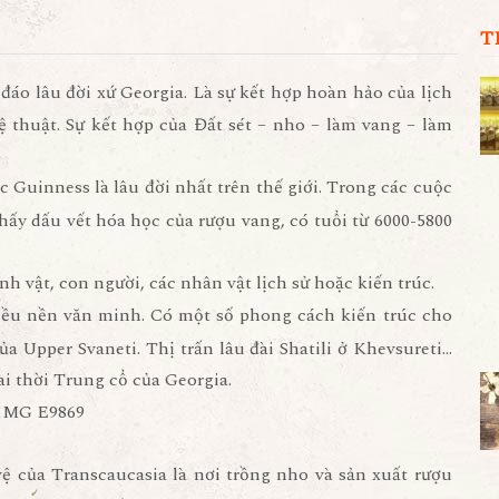
T
áo lâu đời xứ Georgia. Là sự kết hợp hoàn hảo của lịch
hệ thuật. Sự kết hợp của Đất sét – nho – làm vang – làm
 Guinness là lâu đời nhất trên thế giới. Trong các cuộc
thấy dấu vết hóa học của rượu vang, có tuổi từ 6000-5800
h vật, con người, các nhân vật lịch sử hoặc kiến trúc.
iều nền văn minh. Có một số phong cách kiến trúc cho
ủa Upper Svaneti. Thị trấn lâu đài Shatili ở Khevsureti…
đài thời Trung cổ của Georgia.
 của Transcaucasia là nơi trồng nho và sản xuất rượu