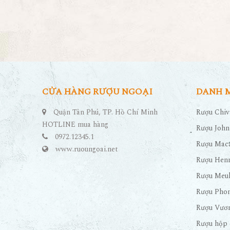
CỬA HÀNG RƯỢU NGOẠI
DANH 
Quận Tân Phú, TP. Hồ Chí Minh
Rượu Chiv
HOTLINE mua hàng
Rượu John
0972.12345.1
Rượu Maca
www.ruoungoai.net
Rượu Hen
Rượu Meu
Rượu Pho
Rượu Vươn
Rượu hộp 