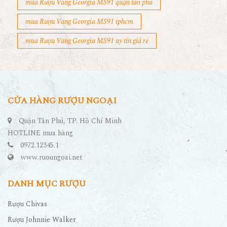
mua Rượu Vang Georgia MS91 quận tân phú
mua Rượu Vang Georgia MS91 tphcm
mua Rượu Vang Georgia MS91 uy tín giá rẻ
CỬA HÀNG RƯỢU NGOẠI
Quận Tân Phú, TP. Hồ Chí Minh
HOTLINE mua hàng
0972.12345.1
www.ruoungoai.net
DANH MỤC RƯỢU
Rượu Chivas
Rượu Johnnie Walker