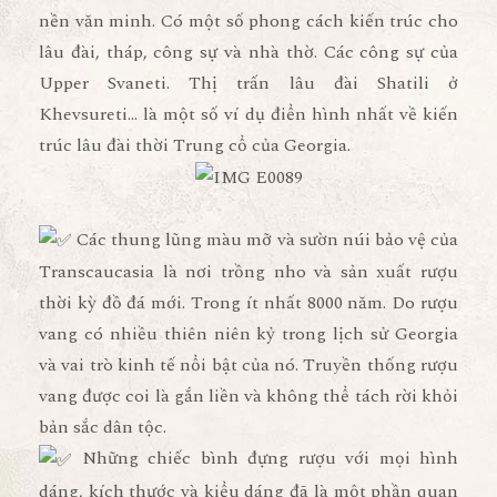
nền văn minh. Có một số phong cách kiến trúc cho
lâu đài, tháp, công sự và nhà thờ. Các công sự của
Upper Svaneti. Thị trấn lâu đài Shatili ở
Khevsureti… là một số ví dụ điển hình nhất về kiến
trúc lâu đài thời Trung cổ của Georgia.
Các thung lũng màu mỡ và sườn núi bảo vệ của
Transcaucasia là nơi trồng nho và sản xuất rượu
thời kỳ đồ đá mới. Trong ít nhất 8000 năm. Do rượu
vang có nhiều thiên niên kỷ trong lịch sử Georgia
và vai trò kinh tế nổi bật của nó. Truyền thống rượu
vang được coi là gắn liền và không thể tách rời khỏi
bản sắc dân tộc.
Những chiếc bình đựng rượu với mọi hình
dáng, kích thước và kiểu dáng đã là một phần quan