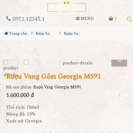
0972.12345.1
MENU
0
Trang chủ
Rượu Sưu Tầm - Nga
Rượu Vang Gốm Georgia MS91
Rượu Vang Gốm Georgia MS91
Mã sản phẩm:
Rượu Vang Georgia MS91
1.600.000 đ
Thể tích: 750ml
Nồng độ: 13%
Xuất xứ: Georgia