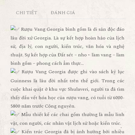
CHI TIẾT
ĐÁNH GIÁ
Rượu Vang Georgia bình gốm là di sản độc đáo
lâu đời xứ Georgia. Là sự kết hợp hoàn hảo của lịch
sử, địa lý, con người, kiến trúc, văn hóa và nghệ
thuật. Sự kết hợp của Đất sét – nho – làm vang – làm
bình gốm – phong cách ẩm thực…
Rượu Vang Georgia được ghi vào sách kỷ lục
Guinness là lâu đời nhất trên thế giới. Trong các
cuộc khai quật ở khu vực Shulaveri, người ta đã tìm
thấy dấu vết hóa học của rượu vang, có tuổi từ 6000-
5800 năm trước Công nguyên.
Mẫu thiết kế các chai gốm thường là mẫu linh
vật, con người, các nhân vật lịch sử hoặc kiến trúc.
Kiến trúc Georgia đã bị ảnh hưởng bởi nhiều